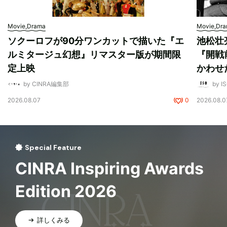
Movie,Drama
Movie,Dr
ソクーロフが90分ワンカットで描いた『エ
池松壮
ルミタージュ幻想』リマスター版が期間限
『開戦
定上映
かわせ
by CINRA編集部
by I
2026.08.07
0
2026.08.0
Special Feature
CINRA Inspiring Awards
Edition 2026
詳しくみる