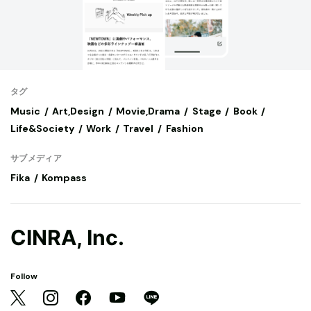
タグ
Music
Art,Design
Movie,Drama
Stage
Book
Life&Society
Work
Travel
Fashion
サブメディア
Fika
Kompass
CINRA, Inc.
Follow