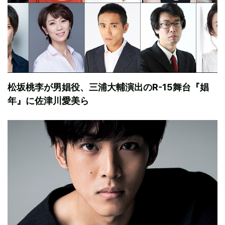
松坂桃李が男娼役、三浦大輔演出のR-15舞台『娼
年』に佐津川愛美ら