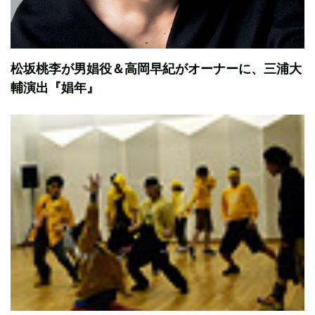
松坂桃李が男娼役＆高岡早紀がオーナーに、三浦大
輔演出『娼年』