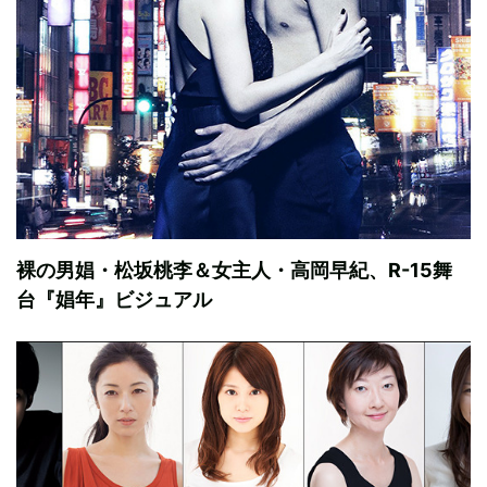
裸の男娼・松坂桃李＆女主人・高岡早紀、R-15舞
台『娼年』ビジュアル