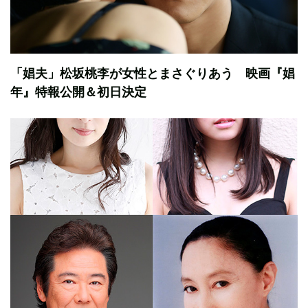
「娼夫」松坂桃李が女性とまさぐりあう 映画『娼
年』特報公開＆初日決定