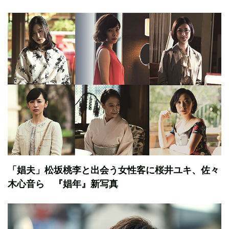
「娼夫」松坂桃李と出会う女性客に桜井ユキ、佐々
木心音ら 『娼年』新写真