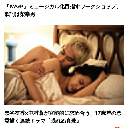
『IWGP』ミュージカル化目指すワークショップ、
歌詞は柴幸男
黒谷友香×中村蒼が官能的に求め合う、17歳差の恋
愛描く連続ドラマ『眠れぬ真珠』