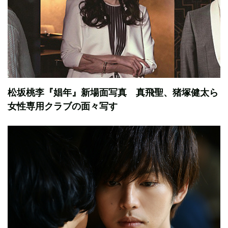
松坂桃李『娼年』新場面写真 真飛聖、猪塚健太ら
女性専用クラブの面々写す