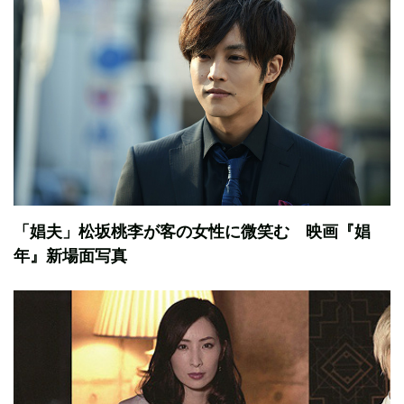
「娼夫」松坂桃李が客の女性に微笑む 映画『娼
年』新場面写真