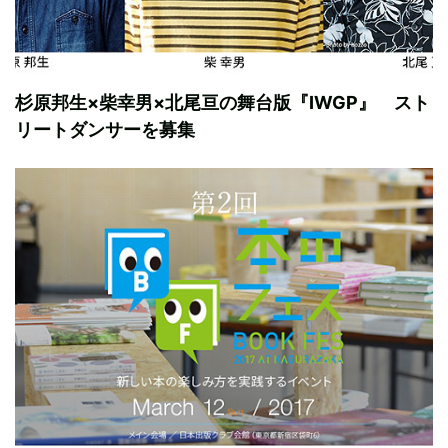
杉原邦生×柴幸男×北尾亘の舞台版『IWGP』 スト
リートダンサーを募集