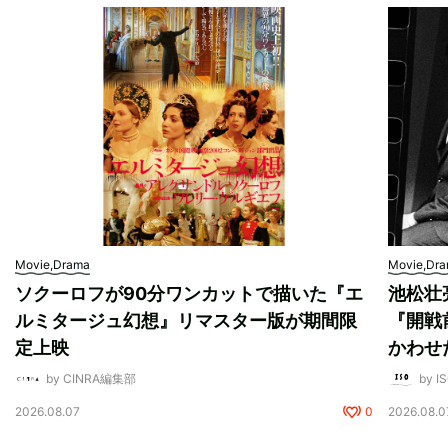
Movie,Drama
Movie,Dr
ソクーロフが90分ワンカットで描いた『エ
池松壮
ルミタージュ幻想』リマスター版が期間限
『開戦
定上映
かわせ
by CINRA編集部
by I
2026.08.07
0
2026.08.0