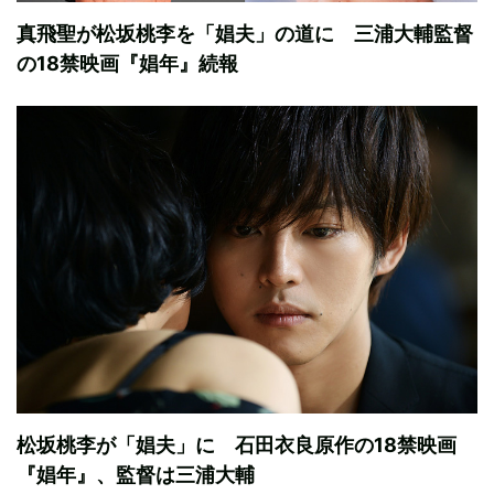
真飛聖が松坂桃李を「娼夫」の道に 三浦大輔監督
の18禁映画『娼年』続報
松坂桃李が「娼夫」に 石田衣良原作の18禁映画
『娼年』、監督は三浦大輔