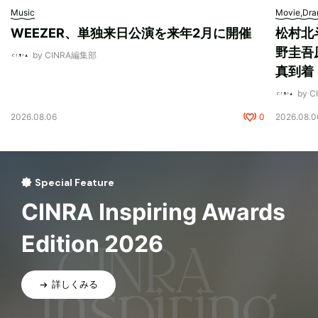
Music
Movie,Dr
WEEZER、単独来日公演を来年2月に開催
松村北
野圭吾
by CINRA編集部
真到着
by 
2026.08.06
0
2026.08.0
Special Feature
CINRA Inspiring Awards
Edition 2026
詳しくみる