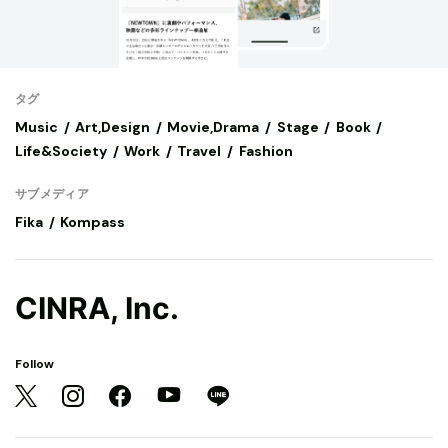
タグ
Music
Art,Design
Movie,Drama
Stage
Book
Life&Society
Work
Travel
Fashion
サブメディア
Fika
Kompass
CINRA, Inc.
Follow