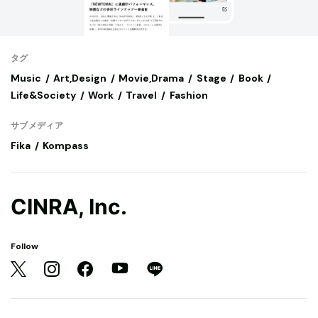
タグ
Music
Art,Design
Movie,Drama
Stage
Book
Life&Society
Work
Travel
Fashion
サブメディア
Fika
Kompass
CINRA, Inc.
Follow