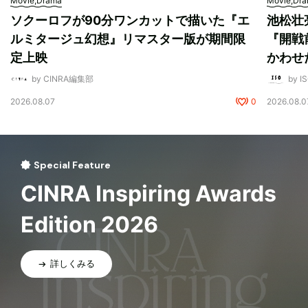
Movie,Drama
Movie,Dr
ソクーロフが90分ワンカットで描いた『エ
池松壮
ルミタージュ幻想』リマスター版が期間限
『開戦
定上映
かわせ
by CINRA編集部
by I
2026.08.07
0
2026.08.0
Special Feature
CINRA Inspiring Awards
Edition 2026
詳しくみる