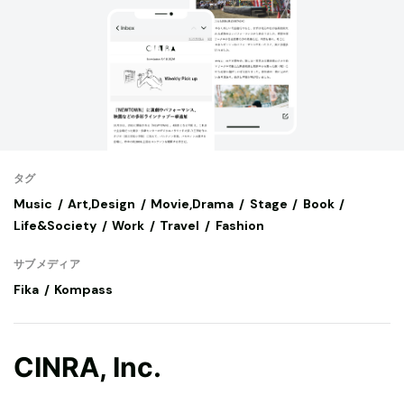
タグ
Music
Art,Design
Movie,Drama
Stage
Book
Life&Society
Work
Travel
Fashion
サブメディア
Fika
Kompass
CINRA, Inc.