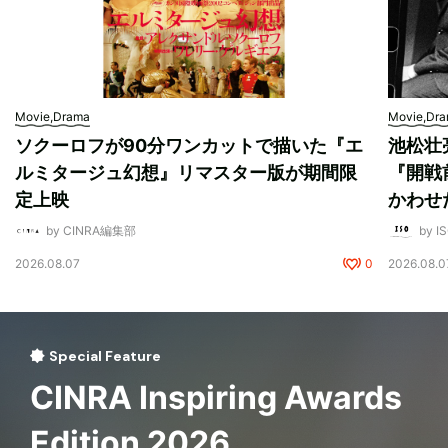
Movie,Drama
Movie,Dr
ソクーロフが90分ワンカットで描いた『エ
池松壮
ルミタージュ幻想』リマスター版が期間限
『開戦
定上映
かわせ
by CINRA編集部
by I
2026.08.07
0
2026.08.0
Special Feature
CINRA Inspiring Awards
Edition 2026