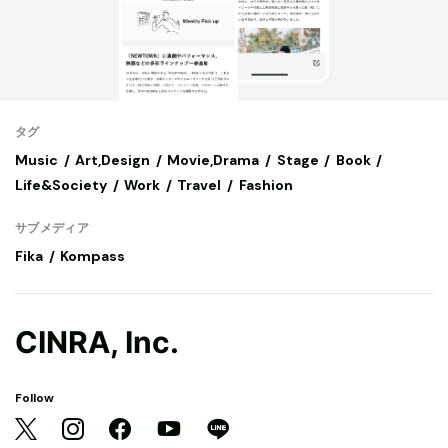
タグ
Music
Art,Design
Movie,Drama
Stage
Book
Life&Society
Work
Travel
Fashion
サブメディア
Fika
Kompass
CINRA, Inc.
Follow