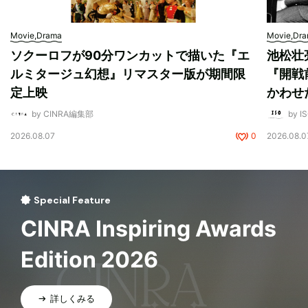
Movie,Drama
Movie,Dr
ソクーロフが90分ワンカットで描いた『エ
池松壮
ルミタージュ幻想』リマスター版が期間限
『開戦
定上映
かわせ
by CINRA編集部
by I
2026.08.07
0
2026.08.0
Special Feature
CINRA Inspiring Awards
Edition 2026
詳しくみる