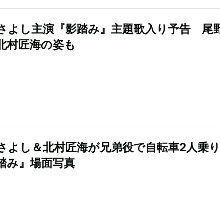
さよし主演『影踏み』主題歌入り予告 尾
北村匠海の姿も
さよし＆北村匠海が兄弟役で自転車2人乗
踏み』場面写真