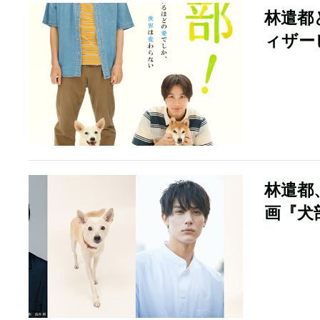
林遣都
ィザー
林遣都
画『犬