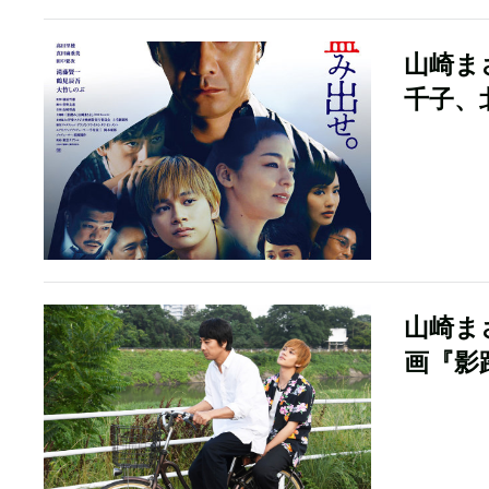
山崎ま
千子、
山崎ま
画『影