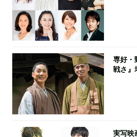
専好・
戦さ』
実写映