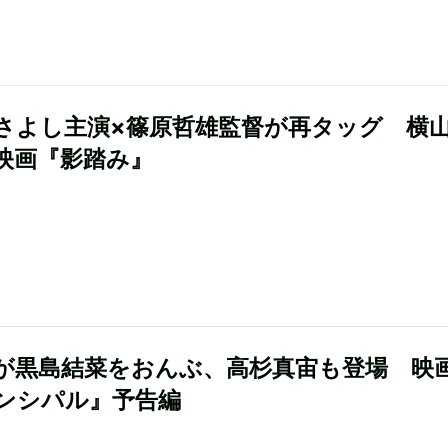
さよし主演×篠原哲雄監督が再タッグ 横
映画『影踏み』
が黒島結菜をおんぶ、高杉真宙も登場 映
ンシパル』予告編