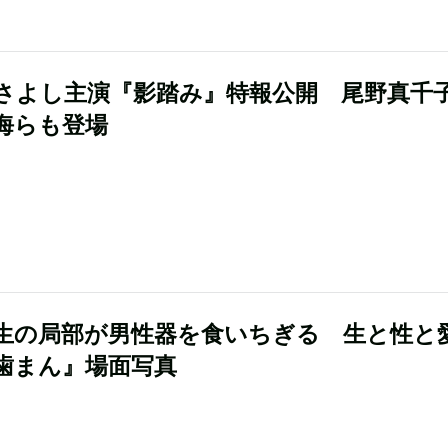
さよし主演『影踏み』特報公開 尾野真千
海らも登場
生の局部が男性器を食いちぎる 生と性と
歯まん』場面写真