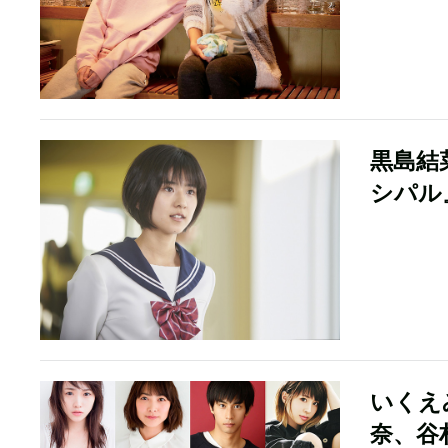
黒島結
シパル
いくえ
奈、谷