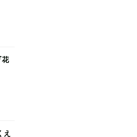
『花
くえ