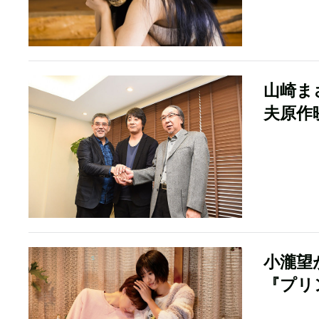
山崎ま
夫原作
小瀧望
『プリ