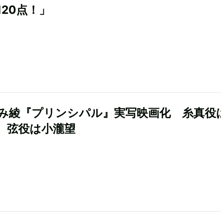
120点！」
み綾『プリンシパル』実写映画化 糸真役
、弦役は小瀧望