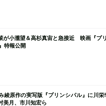
菜が小瀧望＆高杉真宙と急接近 映画『プ
』特報公開
み綾原作の実写版『プリンシパル』に川栄
村美月、市川知宏ら