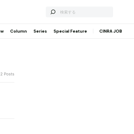
ew
Column
Series
Special Feature
CINRA JOB
22 Posts