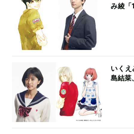
み綾「
いくえ
島結菜