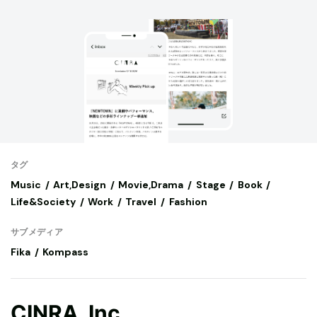
タグ
Music
Art,Design
Movie,Drama
Stage
Book
Life&Society
Work
Travel
Fashion
サブメディア
Fika
Kompass
CINRA, Inc.