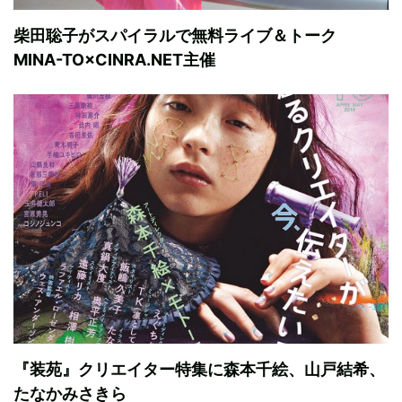
柴田聡子がスパイラルで無料ライブ＆トーク
MINA-TO×CINRA.NET主催
『装苑』クリエイター特集に森本千絵、山戸結希、
たなかみさきら