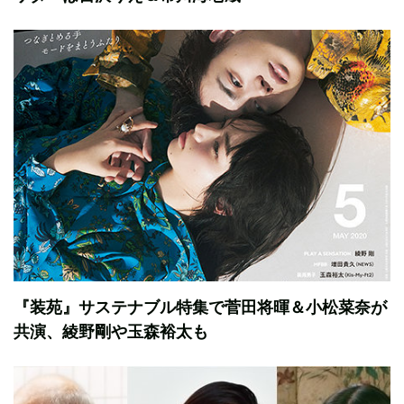
『装苑』サステナブル特集で菅田将暉＆小松菜奈が
共演、綾野剛や玉森裕太も