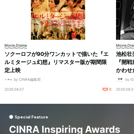
Movie,Drama
Movie,Dr
ソクーロフが90分ワンカットで描いた『エ
池松壮
ルミタージュ幻想』リマスター版が期間限
『開戦
定上映
かわせ
by CINRA編集部
by I
2026.08.07
0
2026.08.0
Special Feature
CINRA Inspiring Awards