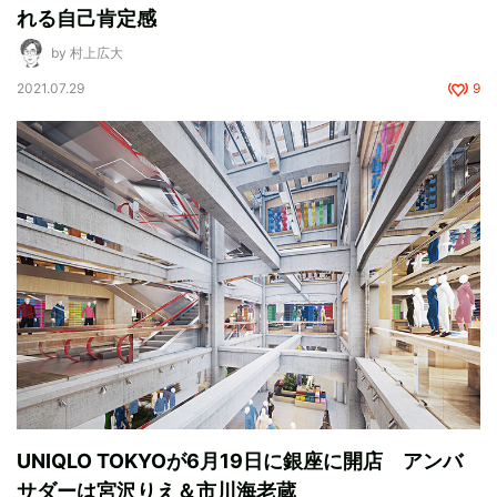
れる自己肯定感
by 村上広大
2021.07.29
9
UNIQLO TOKYOが6月19日に銀座に開店 アンバ
サダーは宮沢りえ＆市川海老蔵