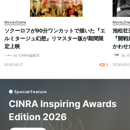
Movie,Drama
Movie,Dr
ソクーロフが90分ワンカットで描いた『エ
池松壮
ルミタージュ幻想』リマスター版が期間限
『開戦
定上映
かわせ
by CINRA編集部
by I
2026.08.07
0
2026.08.0
Special Feature
CINRA Inspiring Awards
Edition 2026