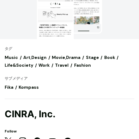
タグ
Music
Art,Design
Movie,Drama
Stage
Book
Life&Society
Work
Travel
Fashion
サブメディア
Fika
Kompass
CINRA, Inc.
Follow