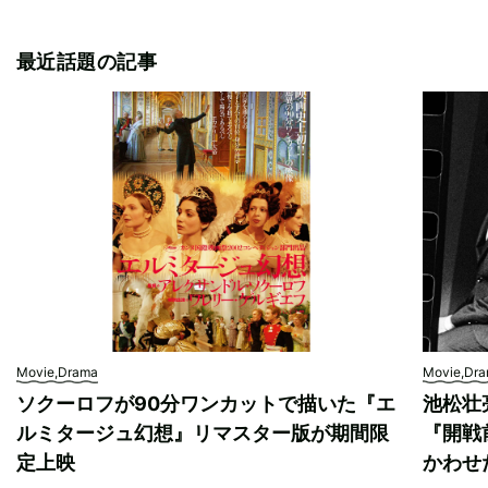
最近話題の記事
Movie,Drama
Movie,Dr
ソクーロフが90分ワンカットで描いた『エ
池松壮
ルミタージュ幻想』リマスター版が期間限
『開戦
定上映
かわせ