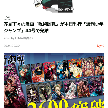
Book
芥見下々の漫画『呪術廻戦』が本日刊行『週刊少年
ジャンプ』44号で完結
by CINRA編集部
2024.09.30
0