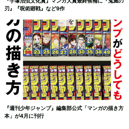
『手塚治虫文化賞』マンガ大賞最終候補に『鬼滅の
刃』『呪術廻戦』など9作
『週刊少年ジャンプ』編集部公式「マンガの描き方
本」が4月に刊行