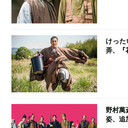
けった
弄、『
野村萬
姿、追