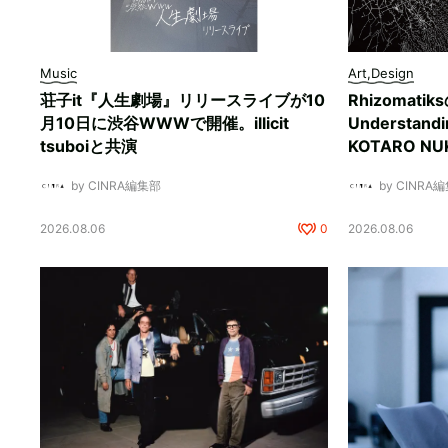
Music
Art,Design
荘子it『人生劇場』リリースライブが10
Rhizomati
月10日に渋谷WWWで開催。illicit
Understan
tsuboiと共演
KOTARO 
by CINRA編集部
by CINRA
2026.08.06
0
2026.08.06