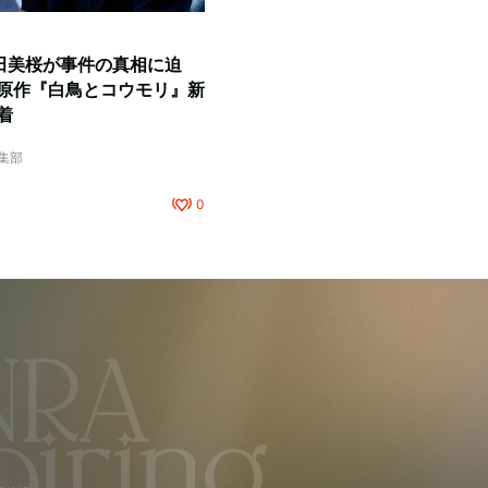
田美桜が事件の真相に迫
原作『白鳥とコウモリ』新
着
編集部
0