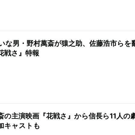
いな男・野村萬斎が猿之助、佐藤浩市らを
花戦さ』特報
斎の主演映画『花戦さ』から信長ら11人の
加キャストも