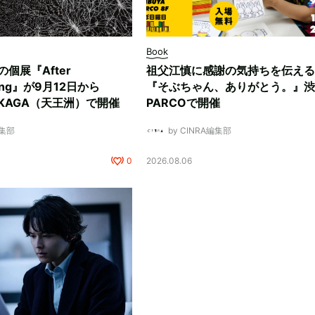
Book
ksの個展『After
祖父江慎に感謝の気持ちを伝える
ding』が9月12日から
『そぶちゃん、ありがとう。』渋
NUKAGA（天王洲）で開催
PARCOで開催
編集部
by CINRA編集部
0
2026.08.06