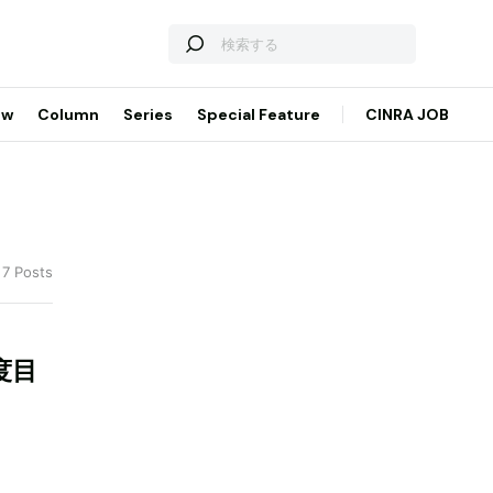
ew
Column
Series
Special Feature
CINRA JOB
 7 Posts
度目