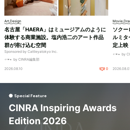
Art,Design
Movie,Dr
名古屋「HAERA」はミュージアムのように
ソクー
体験する商業施設。塩内浩二のアート作品
ルミタ
群が溶け込む空間
定上映
Sponsored by Cattleyatokyo Inc.
by 
by CINRA編集部
2026.08.10
0
2026.08.0
Special Feature
CINRA Inspiring Awards
Edition 2026