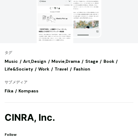
タグ
Music
Art,Design
Movie,Drama
Stage
Book
Life&Society
Work
Travel
Fashion
サブメディア
Fika
Kompass
CINRA, Inc.
Follow