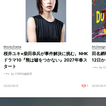
Movie,Drama
Art,Design
桜井ユキ×柴田恭兵が事件解決に挑む。NHK
田名網敬
ドラマ10『熊は嘘をつかない』2027年春ス
12日
タート
by 
by CINRA編集部
2026.08.10
1
2026.08.1