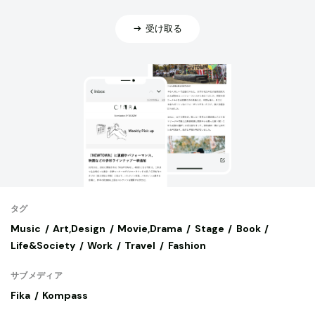
受け取る
タグ
Music
Art,Design
Movie,Drama
Stage
Book
Life&Society
Work
Travel
Fashion
サブメディア
Fika
Kompass