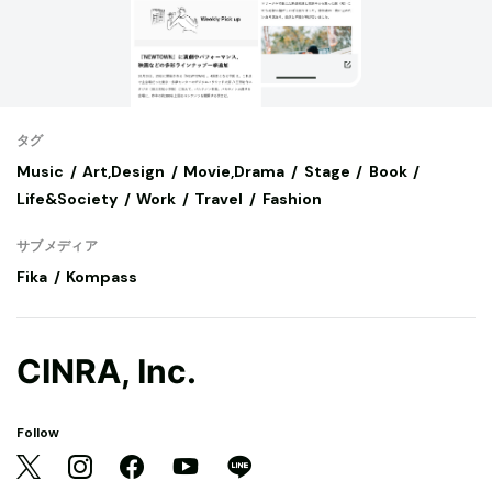
タグ
Music
Art,Design
Movie,Drama
Stage
Book
Life&Society
Work
Travel
Fashion
サブメディア
Fika
Kompass
CINRA, Inc.
Follow