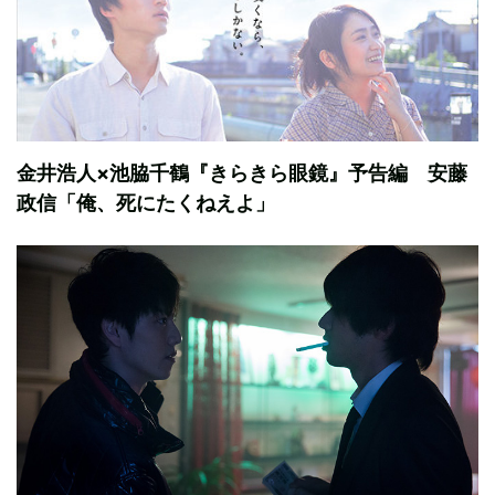
金井浩人×池脇千鶴『きらきら眼鏡』予告編 安藤
政信「俺、死にたくねえよ」