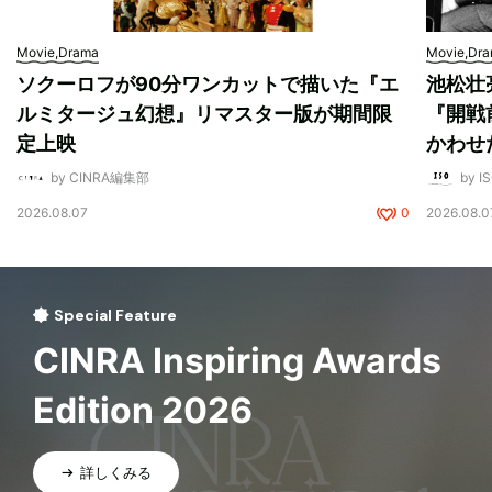
Movie,Drama
Movie,Dr
ソクーロフが90分ワンカットで描いた『エ
池松壮
ルミタージュ幻想』リマスター版が期間限
『開戦
定上映
かわせ
by CINRA編集部
by I
2026.08.07
0
2026.08.0
Special Feature
CINRA Inspiring Awards
Edition 2026
詳しくみる