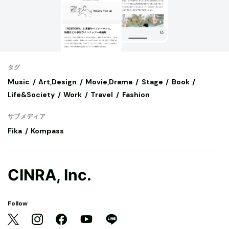
タグ
Music
Art,Design
Movie,Drama
Stage
Book
Life&Society
Work
Travel
Fashion
サブメディア
Fika
Kompass
CINRA, Inc.
Follow