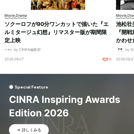
Movie,Drama
Movie,Dr
ソクーロフが90分ワンカットで描いた『エ
池松壮
ルミタージュ幻想』リマスター版が期間限
『開戦
定上映
かわせ
by CINRA編集部
by I
2026.08.07
0
2026.08.0
Special Feature
CINRA Inspiring Awards
Edition 2026
詳しくみる