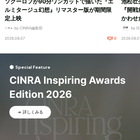
ソクーロフが90分ワンカットで描いた『エ
池松壮
ルミタージュ幻想』リマスター版が期間限
『開戦
定上映
かわせ
by CINRA編集部
by I
2026.08.07
0
2026.08.0
Special Feature
CINRA Inspiring Awards
Edition 2026
詳しくみる