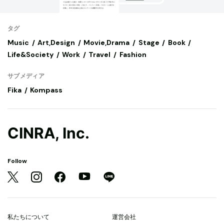
タグ
Music
Art,Design
Movie,Drama
Stage
Book
Life&Society
Work
Travel
Fashion
サブメディア
Fika
Kompass
CINRA, Inc.
Follow
私たちについて
運営会社