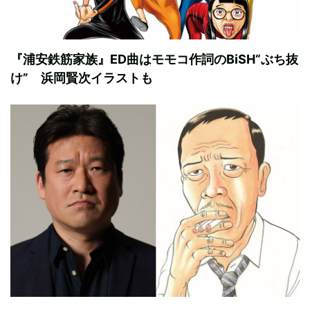
『浦安鉄筋家族』ED曲はモモコ作詞のBiSH“ぶち抜
け” 浜岡賢次イラストも