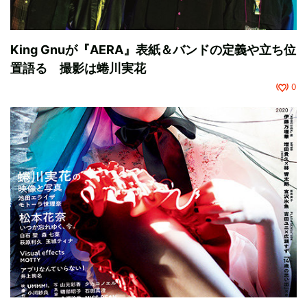
King Gnuが『AERA』表紙＆バンドの定義や立ち位
置語る 撮影は蜷川実花
0