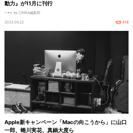
動力』が11月に刊行
by CINRA編集部
2023.09.22
416
Apple新キャンペーン「Macの向こうから」に山口
一郎、蜷川実花、真鍋大度ら