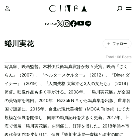
Follow
蜷川実花
フォロー
Total 166 Posts
写真家、映画監督。木村伊兵衛写真賞ほか数々受賞。映画『さく
らん』（2007）、『ヘルタースケルター』（2012）、『Diner ダ
イナー』（2019）、『人間失格 太宰治と3人の女たち』（2019）
監督。映像作品も多く手がける。2008年、「蜷川実花展」が全国
の美術館を巡回。2010年、Rizzoli N.Y.から写真集を出版、世界各
国で話題に。2016年、台北の現代美術館（MOCA Taipei）にて大
規模な個展を開催し、同館の動員記録を大きく更新。2017年、上
海で個展「蜷川実花展」を開催し、好評を博した。2018年熊本市
現代美術館を皮切りに、個展「蜷川実花展—虚構と現実の間に