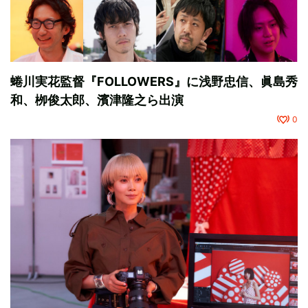
蜷川実花監督『FOLLOWERS』に浅野忠信、眞島秀
和、栁俊太郎、濱津隆之ら出演
0