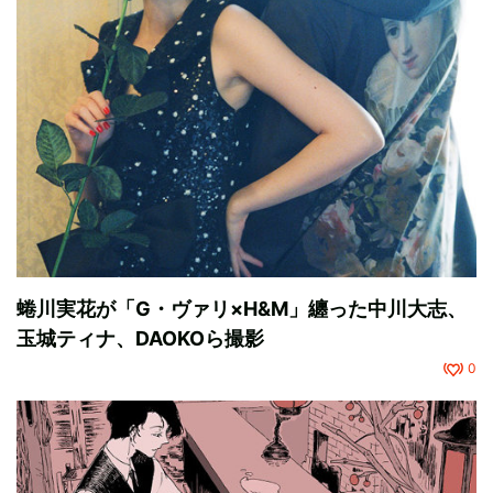
蜷川実花が「G・ヴァリ×H&M」纏った中川大志、
玉城ティナ、DAOKOら撮影
0