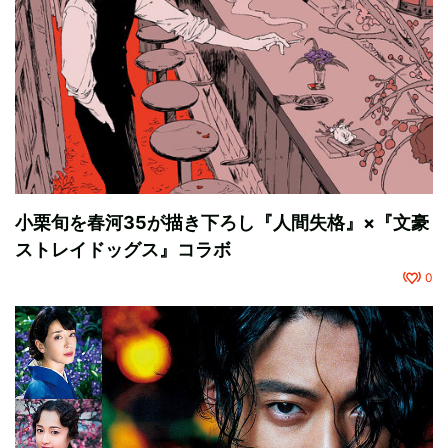
小栗旬を春河35が描き下ろし『人間失格』×『文豪
ストレイドッグス』コラボ
0