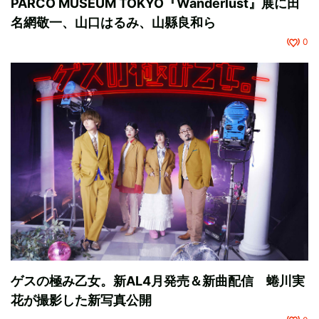
PARCO MUSEUM TOKYO『Wanderlust』展に田
名網敬一、山口はるみ、山縣良和ら
0
ゲスの極み乙女。新AL4月発売＆新曲配信 蜷川実
花が撮影した新写真公開