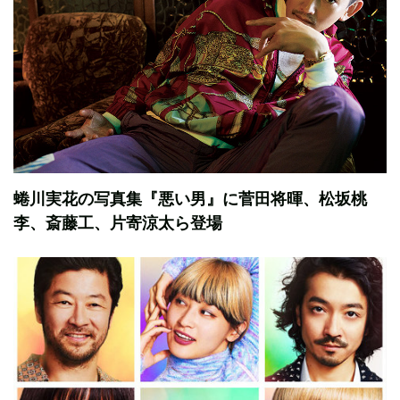
蜷川実花の写真集『悪い男』に菅田将暉、松坂桃
李、斎藤工、片寄涼太ら登場