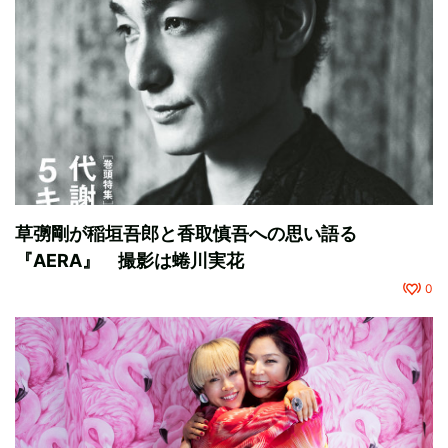
草彅剛が稲垣吾郎と香取慎吾への思い語る
『AERA』 撮影は蜷川実花
0