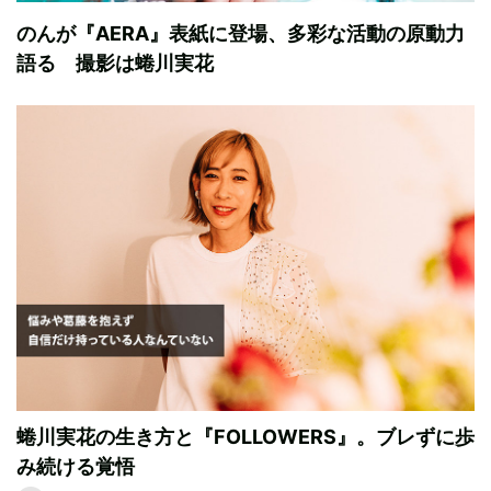
のんが『AERA』表紙に登場、多彩な活動の原動力
語る 撮影は蜷川実花
蜷川実花の生き方と『FOLLOWERS』。ブレずに歩
み続ける覚悟