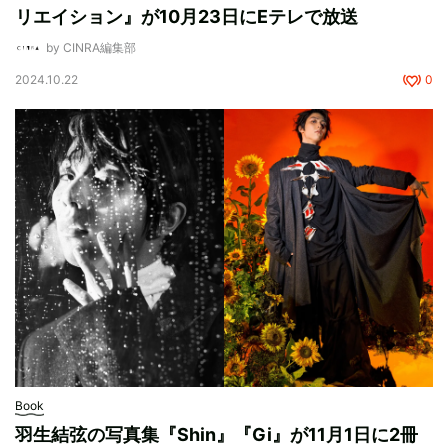
リエイション』が10月23日にEテレで放送
by CINRA編集部
2024.10.22
0
Book
羽生結弦の写真集『Shin』『Gi』が11月1日に2冊