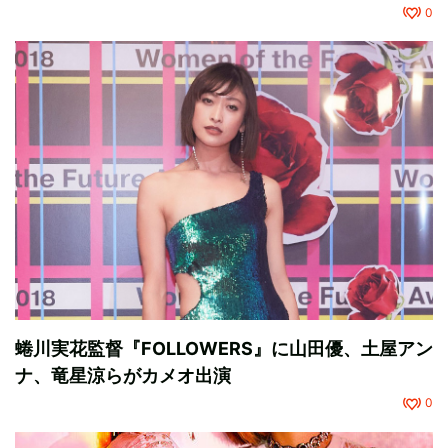
0
蜷川実花監督『FOLLOWERS』に山田優、土屋アン
ナ、竜星涼らがカメオ出演
0