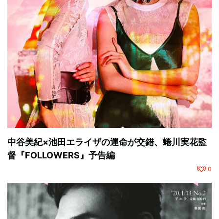
中谷美紀×池田エライザの運命が交錯、蜷川実花監
督『FOLLOWERS』予告編
0