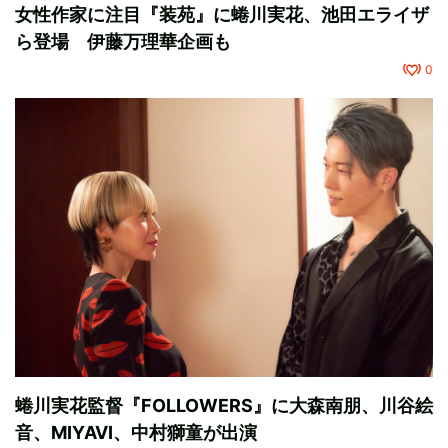
女性作家に注目『装苑』に蜷川実花、池田エライザ
ら登場 伊藤万理華企画も
0
蜷川実花監督『FOLLOWERS』に大森南朋、川谷絵
音、MIYAVI、中村獅童が出演