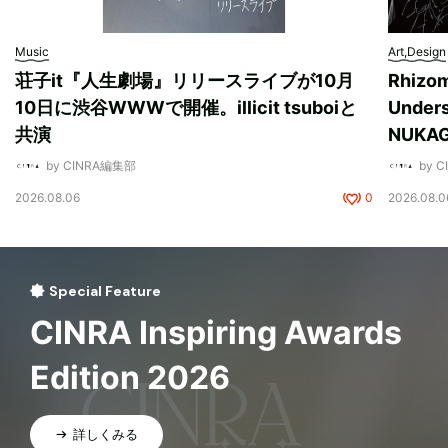
Music
Art,Design
荘子it『人生劇場』リリースライブが10月
Rhizo
10日に渋谷WWWで開催。illicit tsuboiと
Unde
共演
NUK
by CINRA編集部
by 
2026.08.06
0
2026.08.0
Special Feature
CINRA Inspiring Awards
Edition 2026
詳しくみる