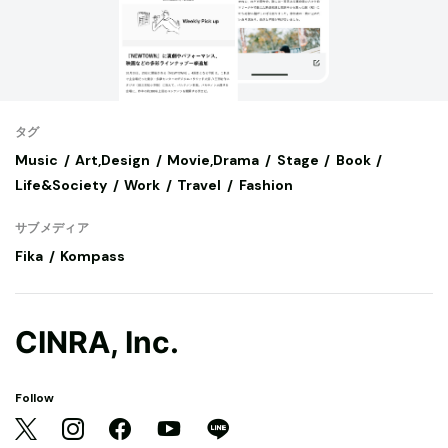
タグ
Music
Art,Design
Movie,Drama
Stage
Book
Life&Society
Work
Travel
Fashion
サブメディア
Fika
Kompass
CINRA, Inc.
Follow