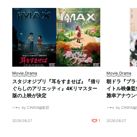
Movie,Drama
Movie,Drama
スタジオジブリ『耳をすませば』『借り
朝ドラ『ブラ
ぐらしのアリエッティ』4Kリマスター
イトル映像監
版の上映が決定
雅幸アナウン
by CINRA編集部
by CINRA
2026.08.07
1
2026.08.07