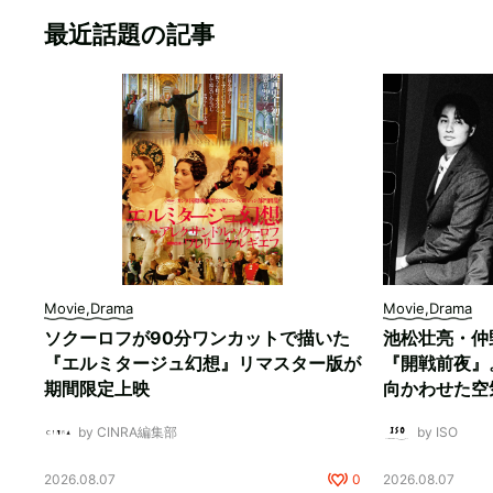
最近話題の記事
Movie,Drama
Movie,Drama
ソクーロフが90分ワンカットで描いた
池松壮亮・仲
『エルミタージュ幻想』リマスター版が
『開戦前夜』
期間限定上映
向かわせた空
by CINRA編集部
by ISO
2026.08.07
0
2026.08.07