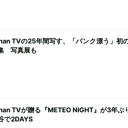
 Than TVの25年間写す、「パンク漂う」初
集 写真展も
 Than TVが贈る『METEO NIGHT』が3年
で2DAYS