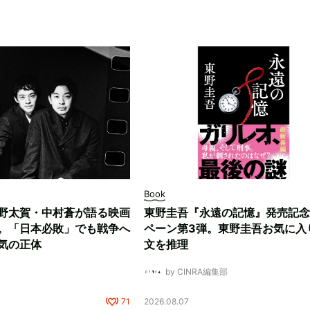
Book
野太賀・中村蒼が語る映画
東野圭吾『永遠の記憶』発売記念
。「日本必敗」でも戦争へ
ペーン第3弾。東野圭吾お気に入
気の正体
文を推理
by CINRA編集部
71
2026.08.07