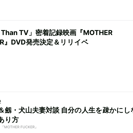
s Than TV」密着記録映画『MOTHER
KER』DVD発売決定＆リリイベ
a
＆劔・犬山夫妻対談 自分の人生を疎かにし
あり方
by 『MOTHER FUCKER』