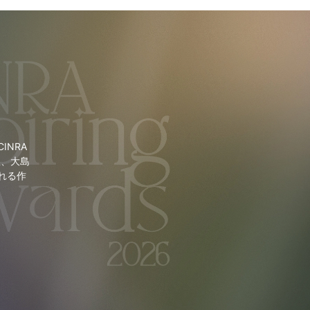
NRA
里、大島
れる作