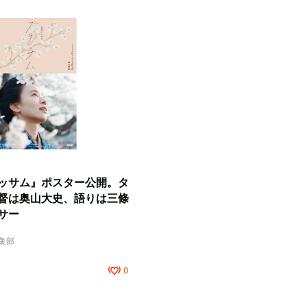
ッサム』ポスター公開。タ
督は奥山大史、語りは三條
サー
編集部
0