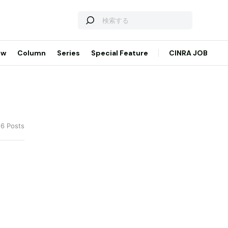
ew
Column
Series
Special Feature
CINRA JOB
 6 Posts