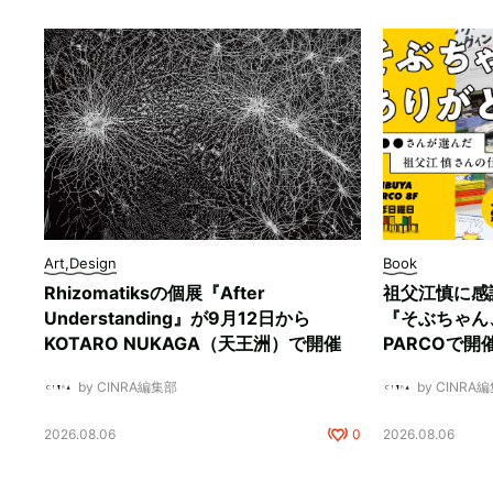
Art,Design
Book
Rhizomatiksの個展『After
祖父江慎に感
Understanding』が9月12日から
『そぶちゃん
KOTARO NUKAGA（天王洲）で開催
PARCOで開
by CINRA編集部
by CINRA
2026.08.06
0
2026.08.06