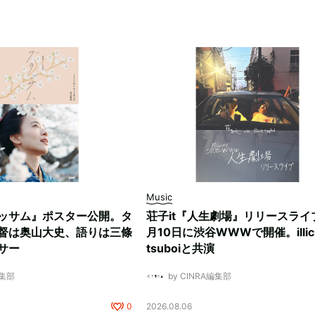
Music
ッサム』ポスター公開。タ
荘子it『人生劇場』リリースライ
督は奥山大史、語りは三條
月10日に渋谷WWWで開催。illici
サー
tsuboiと共演
編集部
by CINRA編集部
0
2026.08.06