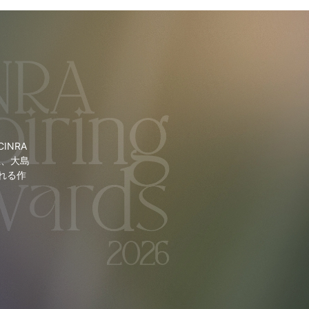
NRA
里、大島
れる作