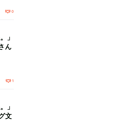
0
娘。」
さん
1
娘。」
グ文