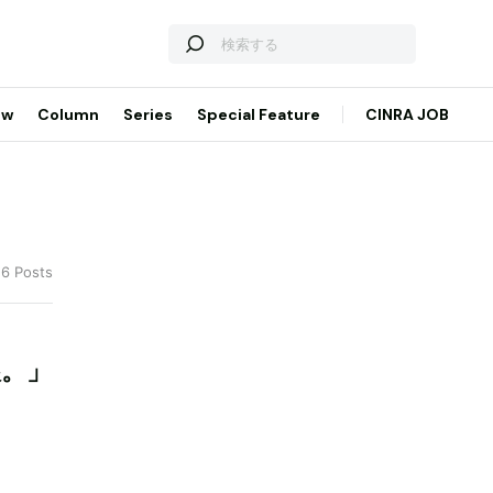
ew
Column
Series
Special Feature
CINRA JOB
 6 Posts
娘。」