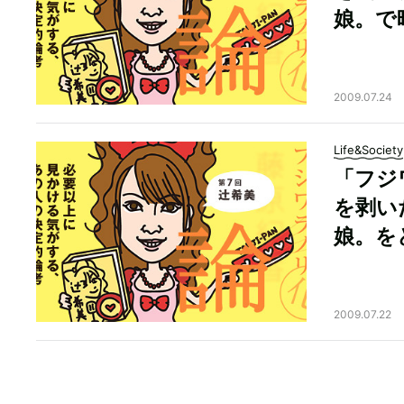
娘。で
2009.07.24
Life&Society
「フジ
を剥い
娘。を
2009.07.22