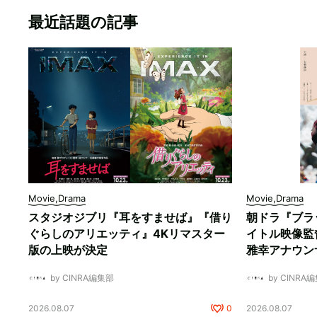
最近話題の記事
Movie,Drama
Movie,Drama
スタジオジブリ『耳をすませば』『借り
朝ドラ『ブラ
ぐらしのアリエッティ』4Kリマスター
イトル映像監
版の上映が決定
雅幸アナウン
by CINRA編集部
by CINRA
2026.08.07
0
2026.08.07