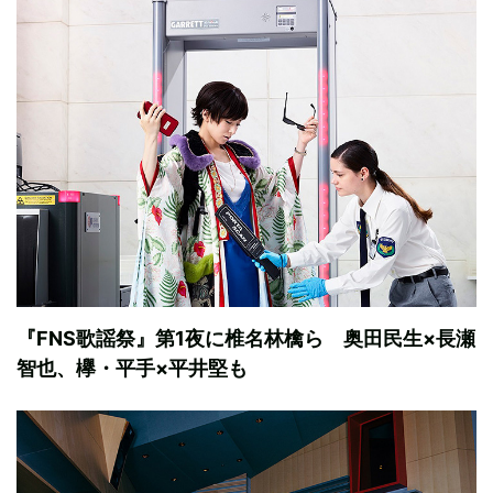
『FNS歌謡祭』第1夜に椎名林檎ら 奥田民生×長瀬
智也、欅・平手×平井堅も