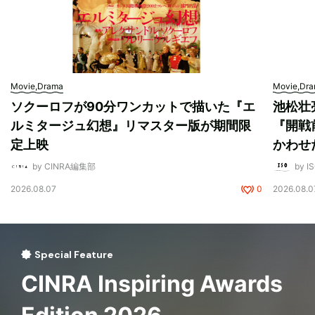
Movie,Drama
Movie,Dr
ソクーロフが90分ワンカットで描いた『エ
池松壮
ルミタージュ幻想』リマスター版が期間限
『開戦
定上映
かわせ
by CINRA編集部
by I
2026.08.07
0
2026.08.0
Special Feature
CINRA Inspiring Awards