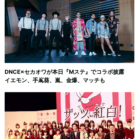
DNCE×セカオワが本日『Mステ』でコラボ披露
イエモン、手嶌葵、嵐、金爆、マッチも