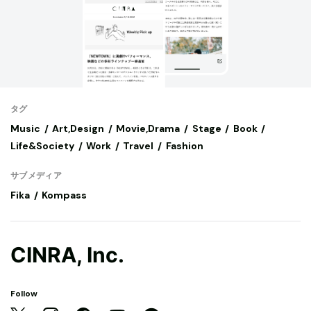
タグ
Music
Art,Design
Movie,Drama
Stage
Book
Life&Society
Work
Travel
Fashion
サブメディア
Fika
Kompass
CINRA, Inc.
Follow