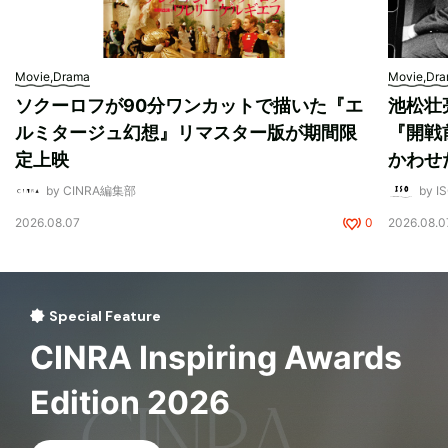
Movie,Drama
Movie,Dr
ソクーロフが90分ワンカットで描いた『エ
池松壮
ルミタージュ幻想』リマスター版が期間限
『開戦
定上映
かわせ
by CINRA編集部
by I
2026.08.07
0
2026.08.0
Special Feature
CINRA Inspiring Awards
Edition 2026