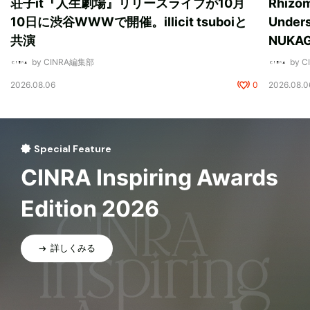
荘子it『人生劇場』リリースライブが10月
Rhizo
10日に渋谷WWWで開催。illicit tsuboiと
Unde
共演
NUK
by CINRA編集部
by 
2026.08.06
0
2026.08.0
Special Feature
CINRA Inspiring Awards
Edition 2026
詳しくみる