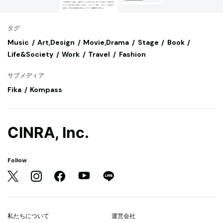
タグ
Music
Art,Design
Movie,Drama
Stage
Book
Life&Society
Work
Travel
Fashion
サブメディア
Fika
Kompass
CINRA, Inc.
Follow
私たちについて
運営会社