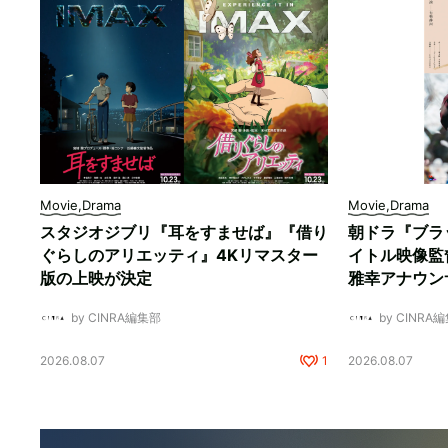
Movie,Drama
Movie,Drama
スタジオジブリ『耳をすませば』『借り
朝ドラ『ブラ
ぐらしのアリエッティ』4Kリマスター
イトル映像監
版の上映が決定
雅幸アナウン
by CINRA編集部
by CINRA
2026.08.07
1
2026.08.07