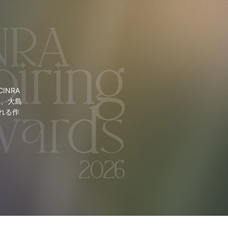
NRA
里、大島
れる作