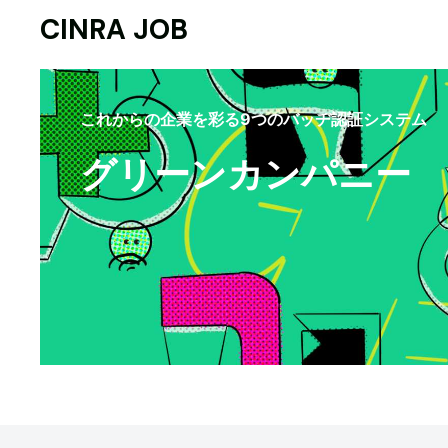
CINRA JOB
これからの企業を彩る9つのバッヂ認証システム
グリーンカンパニー