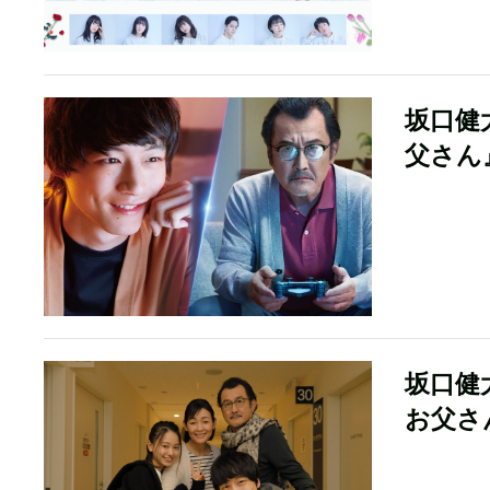
坂口健
父さん
坂口健
お父さ