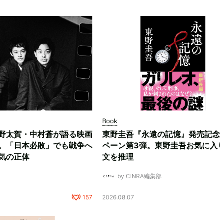
Book
野太賀・中村蒼が語る映画
東野圭吾『永遠の記憶』発売記念
。「日本必敗」でも戦争へ
ペーン第3弾。東野圭吾お気に入
気の正体
文を推理
by CINRA編集部
157
2026.08.07