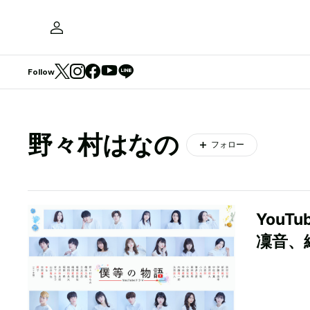
Follow
野々村はなの
フォロー
You
凜音、