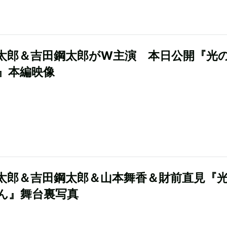
太郎＆吉田鋼太郎がW主演 本日公開『光
』本編映像
太郎＆吉田鋼太郎＆山本舞香＆財前直見『
ん』舞台裏写真