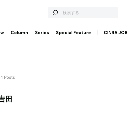
ew
Column
Series
Special Feature
CINRA JOB
 4 Posts
吉田