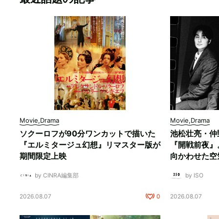
Movie,Drama
Movie,Drama
ソクーロフが90分ワンカットで描いた
池松壮亮・仲
『エルミタージュ幻想』リマスター版が
『開戦前夜』
期間限定上映
向かわせた空
by CINRA編集部
by ISO
2026.08.07
0
2026.08.07