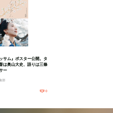
ッサム』ポスター公開。タ
督は奥山大史、語りは三條
サー
編集部
0