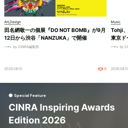
Art,Design
Music
田名網敬一の個展『DO NOT BOMB』が9月
Tohj
12日から渋谷「NANZUKA」で開催
東京ド
by CINRA編集部
by 
2026.08.10
0
2026.08.1
Special Feature
CINRA Inspiring Awards
Edition 2026