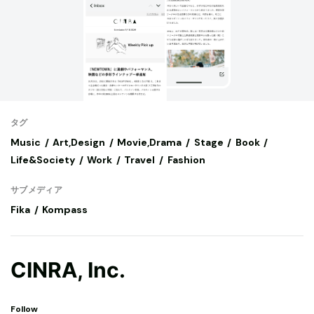
タグ
Music
Art,Design
Movie,Drama
Stage
Book
Life&Society
Work
Travel
Fashion
サブメディア
Fika
Kompass
CINRA, Inc.
Follow