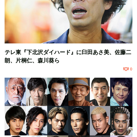
テレ東『下北沢ダイハード』に臼田あさ美、佐藤二
朗、片桐仁、森川葵ら
0