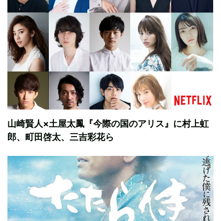
山崎賢人×土屋太鳳『今際の国のアリス』に村上虹
郎、町田啓太、三吉彩花ら