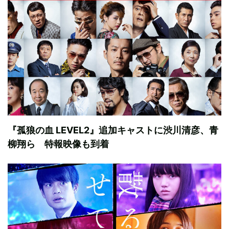
『孤狼の血 LEVEL2』追加キャストに渋川清彦、青
柳翔ら 特報映像も到着