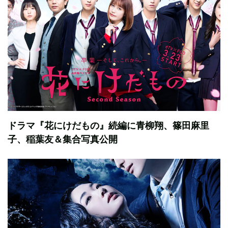
ドラマ『花にけだもの』続編に青柳翔、篠田麻里
子、稲葉友＆集合写真公開