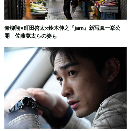
青柳翔×町田啓太×鈴木伸之『jam』新写真一挙公
開 佐藤寛太らの姿も