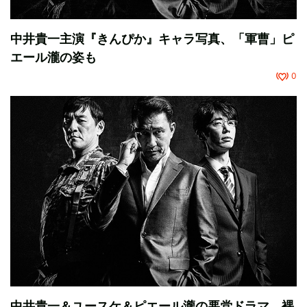
中井貴一主演『きんぴか』キャラ写真、「軍曹」ピ
エール瀧の姿も
0
中井貴一＆ユースケ＆ピエール瀧の悪党ドラマ、裸