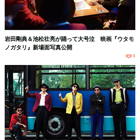
岩田剛典＆池松壮亮が踊って大号泣 映画『ウタモ
ノガタリ』新場面写真公開
0