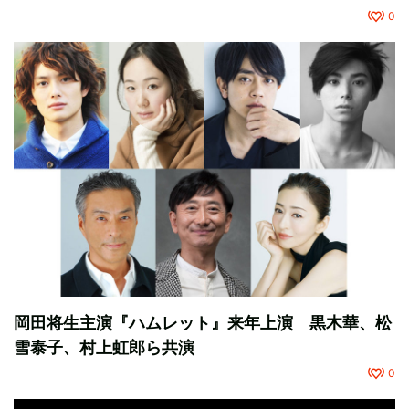
0
岡田将生主演『ハムレット』来年上演 黒木華、松
雪泰子、村上虹郎ら共演
0