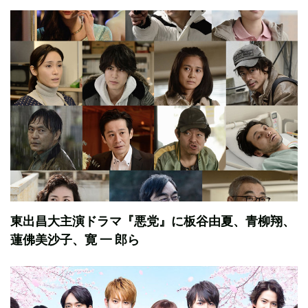
東出昌大主演ドラマ『悪党』に板谷由夏、青柳翔、
蓮佛美沙子、寛 一 郎ら