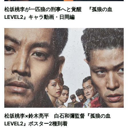
松坂桃李が一匹狼の刑事へと覚醒 『孤狼の血
LEVEL2』キャラ動画・日岡編
松坂桃李×鈴木亮平 白石和彌監督『孤狼の血
LEVEL2』ポスター2種到着