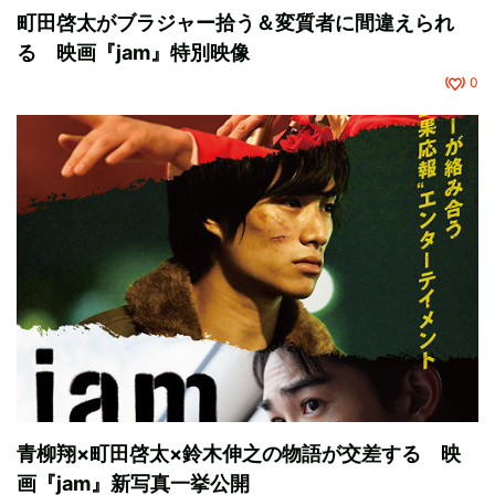
町田啓太がブラジャー拾う＆変質者に間違えられ
る 映画『jam』特別映像
0
青柳翔×町田啓太×鈴木伸之の物語が交差する 映
画『jam』新写真一挙公開