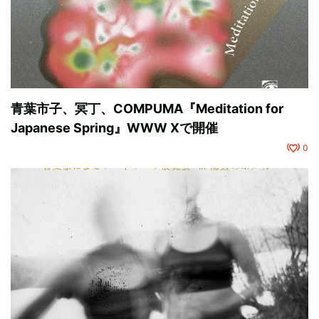
青葉市子、冥丁、COMPUMA『Meditation for
Japanese Spring』WWW Xで開催
0