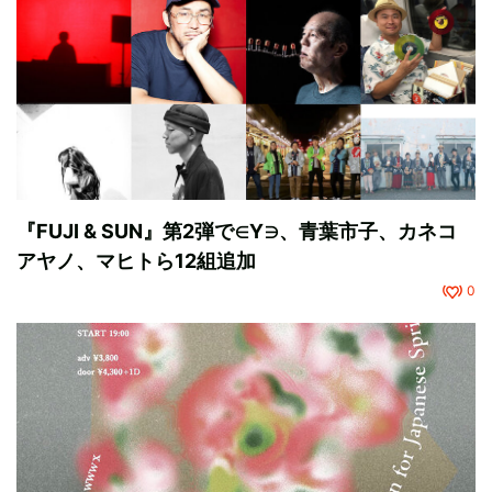
『FUJI & SUN』第2弾で∈Y∋、青葉市子、カネコ
アヤノ、マヒトら12組追加
0