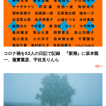
コロナ禍を52人の日記で記録 『新潮』に坂本龍
一、蓮實重彦、宇佐見りんら
0