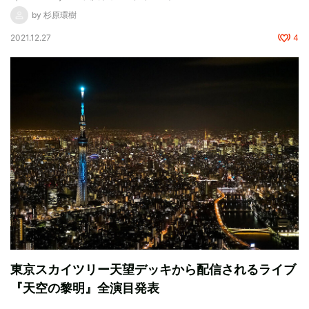
by 杉原環樹
2021.12.27
4
東京スカイツリー天望デッキから配信されるライブ
『天空の黎明』全演目発表