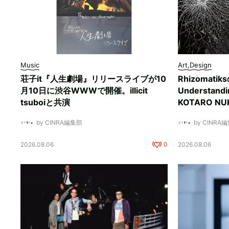
Music
Art,Design
荘子it『人生劇場』リリースライブが10
Rhizomati
月10日に渋谷WWWで開催。illicit
Understan
tsuboiと共演
KOTARO 
by CINRA編集部
by CINRA
2026.08.06
0
2026.08.06