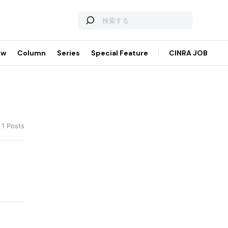
ew
Column
Series
Special Feature
CINRA JOB
 1 Posts