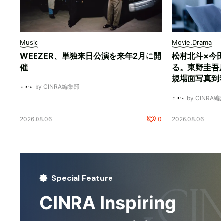
Music
Movie,Drama
WEEZER、単独来日公演を来年2月に開
松村北斗×今
催
る。東野圭吾
規場面写真到
by CINRA編集部
by CINRA
2026.08.06
0
2026.08.06
Special Feature
CINRA Inspiring