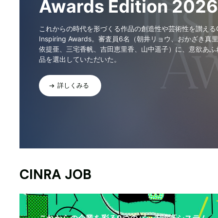
Awards Edition 2026
これからの時代を形づくる作品の創造性や芸術性を讃えるCI
Inspiring Awards。審査員6名（朝井リョウ、おかざき真
依提亜、三宅香帆、吉田恵里香、山中遥子）に、意欲あふ
品を選出していただいた。
詳しくみる
CINRA JOB
これからの企業を彩る9つのバッヂ認証システム