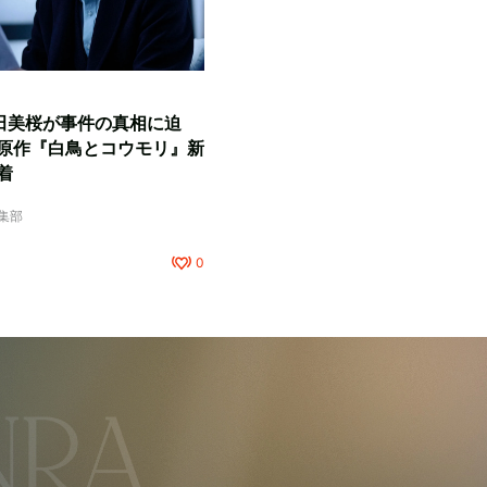
田美桜が事件の真相に迫
原作『白鳥とコウモリ』新
着
編集部
0