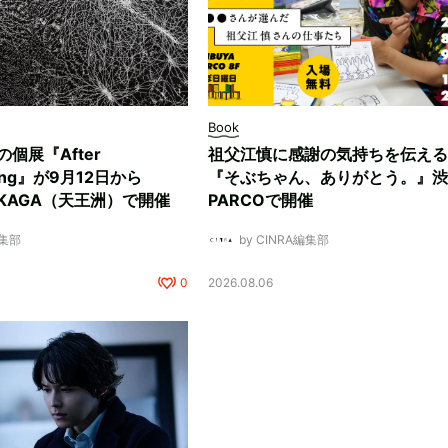
Book
ksの個展『After
祖父江慎に感謝の気持ちを伝える
ding』が9月12日から
『そぶちゃん、ありがとう。』渋
NUKAGA（天王洲）で開催
PARCOで開催
編集部
by CINRA編集部
0
2026.08.06