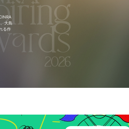
NRA
里、大島
れる作