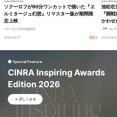
ソクーロフが90分ワンカットで描いた『エ
池松壮
ルミタージュ幻想』リマスター版が期間限
『開戦
定上映
かわせ
by CINRA編集部
by I
2026.08.07
0
2026.08.0
Special Feature
CINRA Inspiring Awards
Edition 2026
詳しくみる