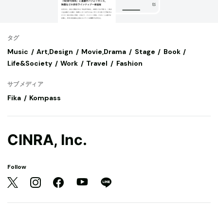
タグ
Music
Art,Design
Movie,Drama
Stage
Book
Life&Society
Work
Travel
Fashion
サブメディア
Fika
Kompass
CINRA, Inc.
Follow