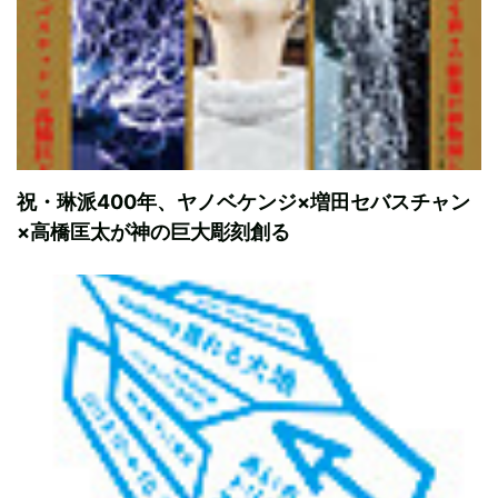
祝・琳派400年、ヤノベケンジ×増田セバスチャン
×高橋匡太が神の巨大彫刻創る