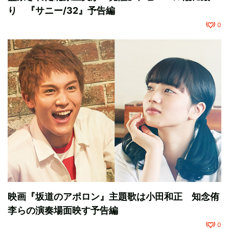
り 『サニー/32』予告編
0
映画『坂道のアポロン』主題歌は小田和正 知念侑
李らの演奏場面映す予告編
0