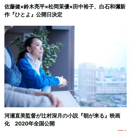
佐藤健×鈴木亮平×松岡茉優×田中裕子、白石和彌新
作『ひとよ』公開日決定
河瀬直美監督が辻村深月の小説『朝が来る』映画
化 2020年全国公開