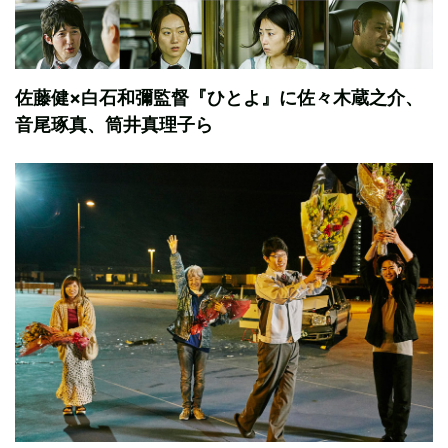
佐藤健×白石和彌監督『ひとよ』に佐々木蔵之介、
音尾琢真、筒井真理子ら