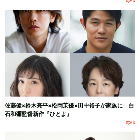
0
佐藤健×鈴木亮平×松岡茉優×田中裕子が家族に 白
石和彌監督新作『ひとよ』
0