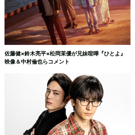
佐藤健×鈴木亮平×松岡茉優が兄妹喧嘩『ひとよ』
映像＆中村倫也らコメント