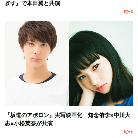
ぎす』で本田翼と共演
0
『坂道のアポロン』実写映画化 知念侑李×中川大
志×小松菜奈が共演
0