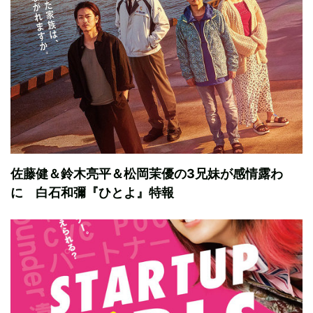
佐藤健＆鈴木亮平＆松岡茉優の3兄妹が感情露わ
に 白石和彌『ひとよ』特報