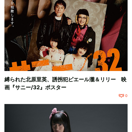
縛られた北原里英、誘拐犯ピエール瀧＆リリー 映
画『サニー/32』ポスター
0