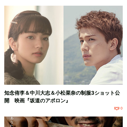
知念侑李＆中川大志＆小松菜奈の制服3ショット公
開 映画『坂道のアポロン』
0