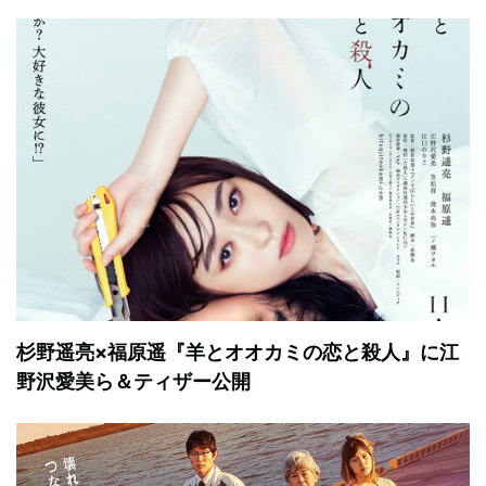
杉野遥亮×福原遥『羊とオオカミの恋と殺人』に江
野沢愛美ら＆ティザー公開