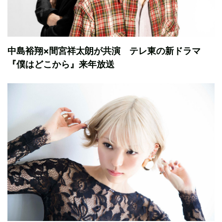
中島裕翔×間宮祥太朗が共演 テレ東の新ドラマ
『僕はどこから』来年放送