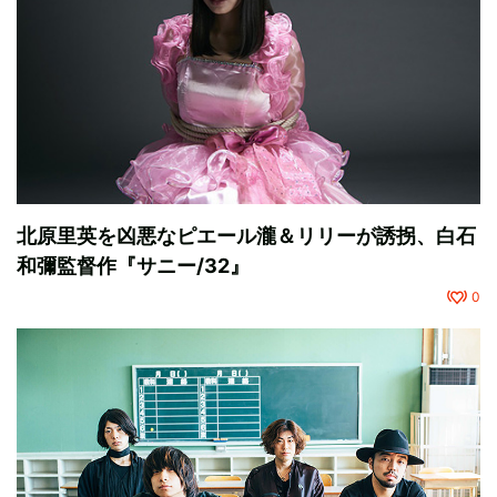
北原里英を凶悪なピエール瀧＆リリーが誘拐、白石
和彌監督作『サニー/32』
0