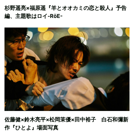
杉野遥亮×福原遥『羊とオオカミの恋と殺人』予告
編、主題歌はロイ-RöE-
佐藤健×鈴木亮平×松岡茉優×田中裕子 白石和彌新
作『ひとよ』場面写真