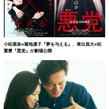
小松菜奈×菊地凛子『夢を与える』、東出昌大×松
重豊『悪党』が劇場公開