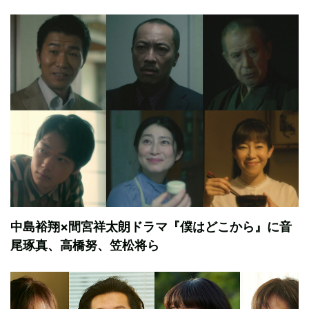
中島裕翔×間宮祥太朗ドラマ『僕はどこから』に音
尾琢真、高橋努、笠松将ら