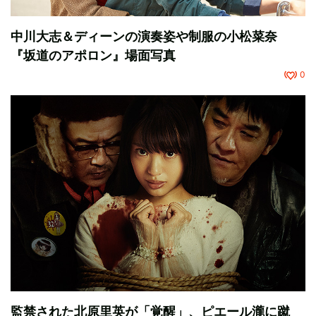
中川大志＆ディーンの演奏姿や制服の小松菜奈
『坂道のアポロン』場面写真
0
監禁された北原里英が「覚醒」、ピエール瀧に蹴