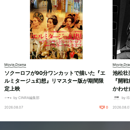
Movie,Drama
Movie,Dr
ソクーロフが90分ワンカットで描いた『エ
池松壮
ルミタージュ幻想』リマスター版が期間限
『開戦
定上映
かわせ
by CINRA編集部
by I
2026.08.07
0
2026.08.0