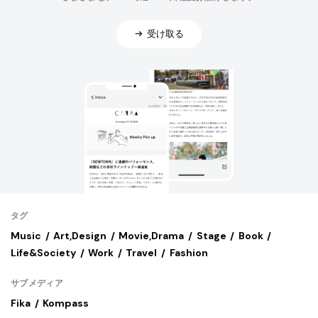
受け取る
タグ
Music
Art,Design
Movie,Drama
Stage
Book
Life&Society
Work
Travel
Fashion
サブメディア
Fika
Kompass