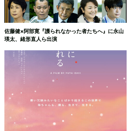
佐藤健×阿部寛『護られなかった者たちへ』に永山
瑛太、緒形直人ら出演