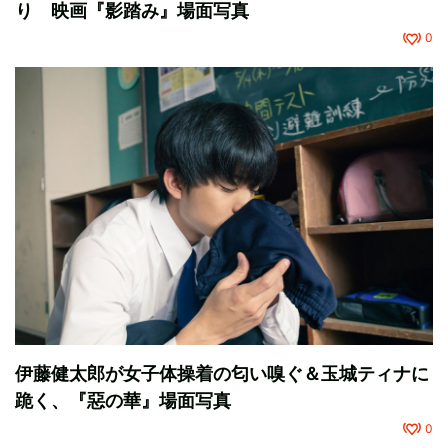
り 映画『影踏み』場面写真
0
伊藤健太郎が女子体操着の匂い嗅ぐ＆玉城ティナに
跪く、『惡の華』場面写真
0