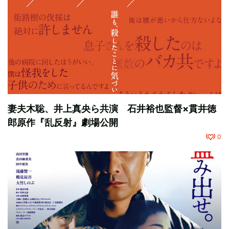
妻夫木聡、井上真央ら共演 石井裕也監督×貫井徳
郎原作『乱反射』劇場公開
0