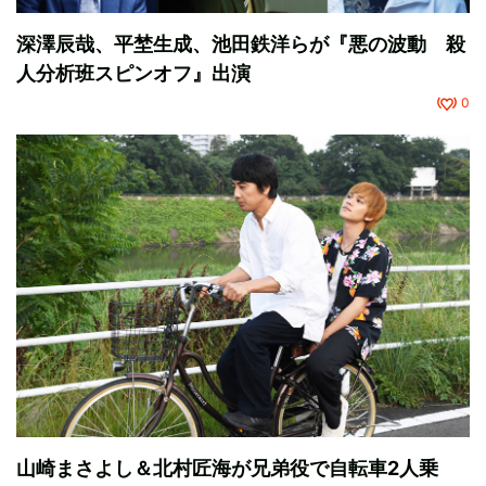
深澤辰哉、平埜生成、池田鉄洋らが『悪の波動 殺
人分析班スピンオフ』出演
0
山崎まさよし＆北村匠海が兄弟役で自転車2人乗