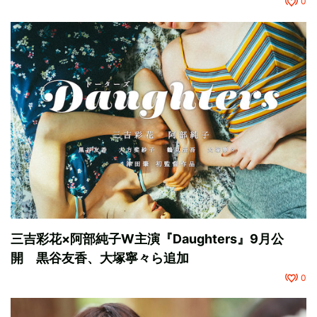
0
三吉彩花×阿部純子W主演『Daughters』9月公
開 黒谷友香、大塚寧々ら追加
0