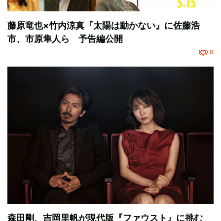
藤原竜也×竹内涼真『太陽は動かない』に佐藤浩
市、市原隼人ら 予告編公開
0
森田剛、吉岡里帆が現代版『ファウスト』に挑む