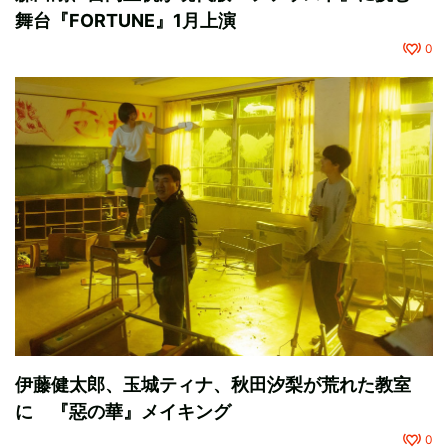
舞台『FORTUNE』1月上演
0
伊藤健太郎、玉城ティナ、秋田汐梨が荒れた教室
に 『惡の華』メイキング
0