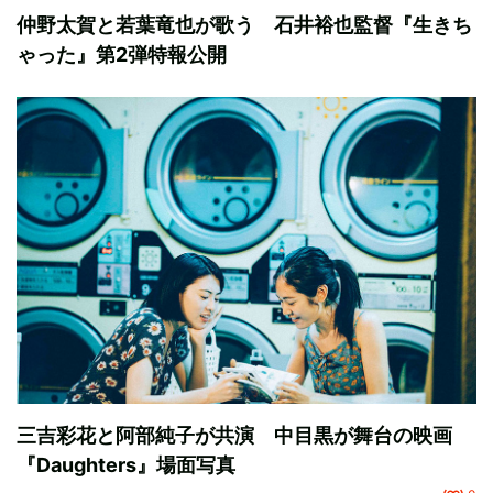
仲野太賀と若葉竜也が歌う 石井裕也監督『生きち
ゃった』第2弾特報公開
三吉彩花と阿部純子が共演 中目黒が舞台の映画
『Daughters』場面写真