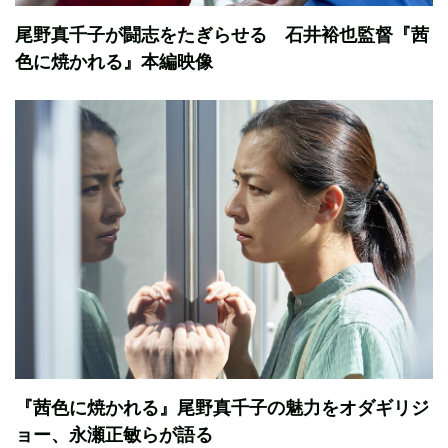
尾野真千子が闘志をたぎらせる 石井裕也監督『茜
色に焼かれる』本編映像
『茜色に焼かれる』尾野真千子の魅力をオダギリジ
ョー、永瀬正敏らが語る