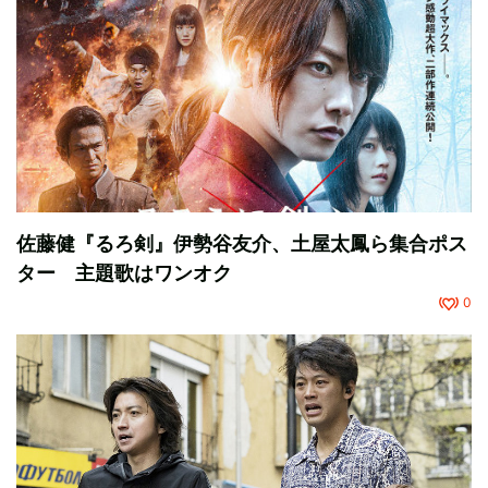
佐藤健『るろ剣』伊勢谷友介、土屋太鳳ら集合ポス
ター 主題歌はワンオク
0