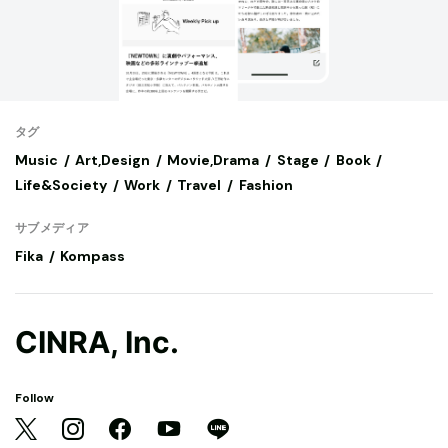
タグ
Music
Art,Design
Movie,Drama
Stage
Book
Life&Society
Work
Travel
Fashion
サブメディア
Fika
Kompass
CINRA, Inc.
Follow