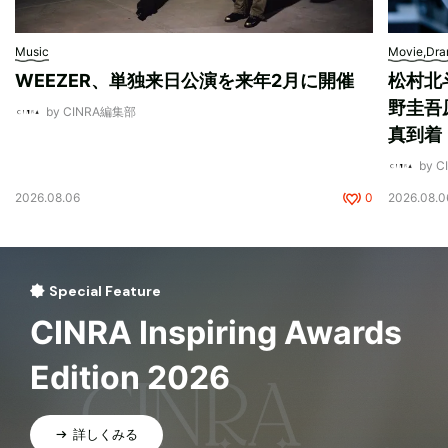
Music
Movie,Dr
WEEZER、単独来日公演を来年2月に開催
松村北
野圭吾
by CINRA編集部
真到着
by 
2026.08.06
0
2026.08.0
Special Feature
CINRA Inspiring Awards
Edition 2026
詳しくみる