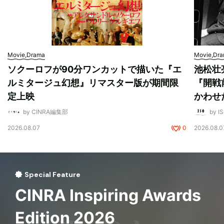
Movie,Drama
Movie,Dr
ソクーロフが90分ワンカットで描いた『エ
池松壮
ルミタージュ幻想』リマスター版が期間限
『開戦
定上映
かわせ
by CINRA編集部
by I
2026.08.07
0
2026.08.0
Special Feature
CINRA Inspiring Awards
Edition 2026