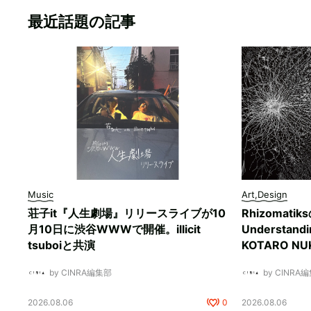
最近話題の記事
Music
Art,Design
荘子it『人生劇場』リリースライブが10
Rhizomati
月10日に渋谷WWWで開催。illicit
Understan
tsuboiと共演
KOTARO 
by CINRA編集部
by CINRA
2026.08.06
0
2026.08.06