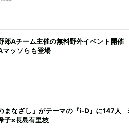
野郎Aチーム主催の無料野外イベント開催
Aマッソらも登場
のまなざし」がテーマの『i-D』に147人 
希子×長島有里枝