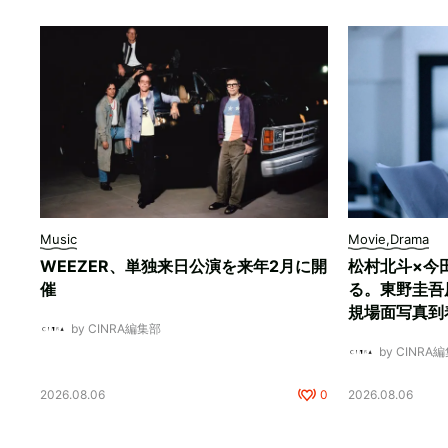
Music
Movie,Drama
WEEZER、単独来日公演を来年2月に開
松村北斗×今
催
る。東野圭吾
規場面写真到
by CINRA編集部
by CINRA
2026.08.06
0
2026.08.06