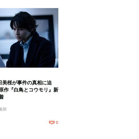
田美桜が事件の真相に迫
原作『白鳥とコウモリ』新
着
編集部
0