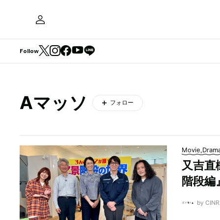
Follow
Aマッソ
フォロー
Movie,Dram
又吉直
階段編
by CI