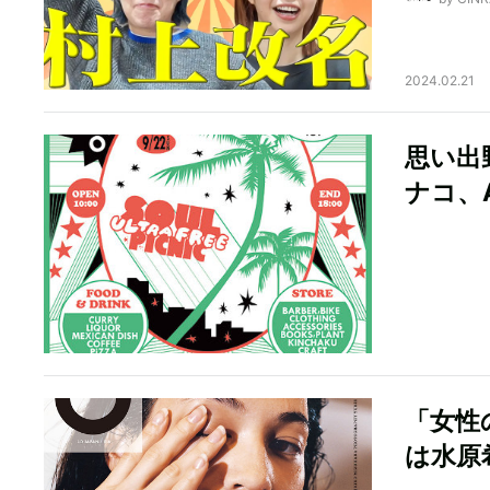
2024.02.21
思い出
ナコ、
「女性
は水原