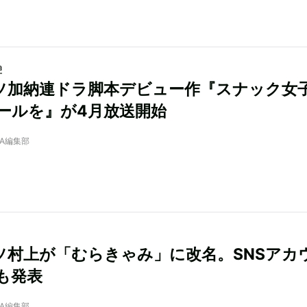
a
ソ加納連ドラ脚本デビュー作『スナック女
ールを』が4月放送開始
NRA編集部
ソ村上が「むらきゃみ」に改名。SNSアカ
も発表
NRA編集部