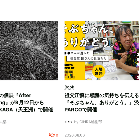
Book
ksの個展『After
祖父江慎に感謝の気持ちを伝える
ding』が9月12日から
『そぶちゃん、ありがとう。』渋
NUKAGA（天王洲）で開催
PARCOで開催
編集部
by CINRA編集部
0
2026.08.06