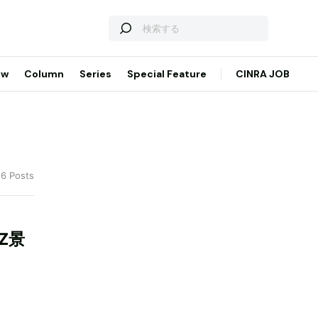
ew
Column
Series
Special Feature
CINRA JOB
 6 Posts
Z景