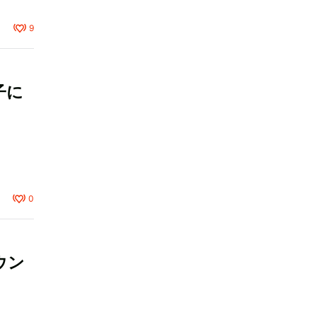
9
子に
0
ウン