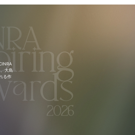
NRA
里、大島
れる作