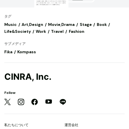
タグ
Music
Art,Design
Movie,Drama
Stage
Book
Life&Society
Work
Travel
Fashion
サブメディア
Fika
Kompass
CINRA, Inc.
Follow
私たちについて
運営会社