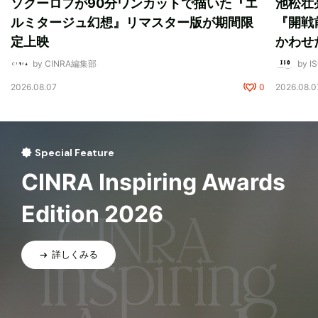
ソクーロフが90分ワンカットで描いた『エ
池松壮
ルミタージュ幻想』リマスター版が期間限
『開戦
定上映
かわせ
by CINRA編集部
by I
2026.08.07
0
2026.08.0
Special Feature
CINRA Inspiring Awards
Edition 2026
詳しくみる