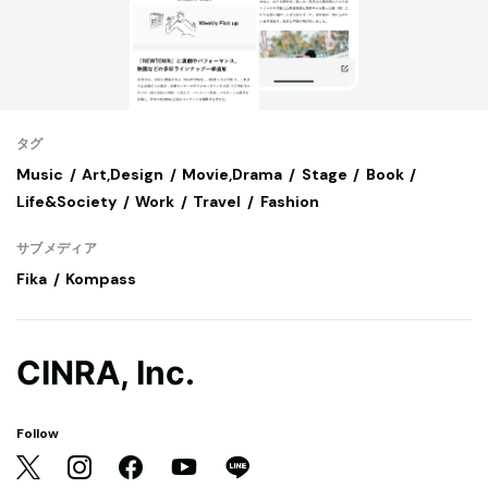
タグ
Music
Art,Design
Movie,Drama
Stage
Book
Life&Society
Work
Travel
Fashion
サブメディア
Fika
Kompass
CINRA, Inc.
Follow