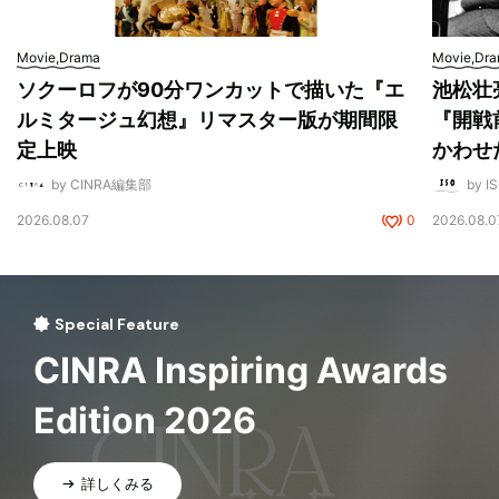
Movie,Drama
Movie,Dr
ソクーロフが90分ワンカットで描いた『エ
池松壮
ルミタージュ幻想』リマスター版が期間限
『開戦
定上映
かわせ
by CINRA編集部
by I
2026.08.07
0
2026.08.0
Special Feature
CINRA Inspiring Awards
Edition 2026
詳しくみる