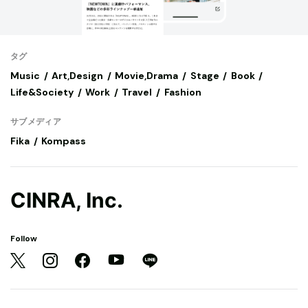
タグ
Music
Art,Design
Movie,Drama
Stage
Book
Life&Society
Work
Travel
Fashion
サブメディア
Fika
Kompass
CINRA, Inc.
Follow