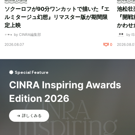
Movie,Drama
Movie,Dr
ソクーロフが90分ワンカットで描いた『エ
池松壮
ルミタージュ幻想』リマスター版が期間限
『開戦
定上映
かわせ
by CINRA編集部
by I
2026.08.07
0
2026.08.0
Special Feature
CINRA Inspiring Awards
Edition 2026
詳しくみる