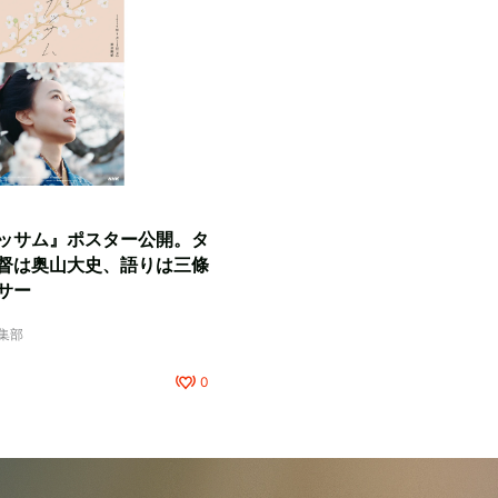
ッサム』ポスター公開。タ
督は奥山大史、語りは三條
サー
編集部
0