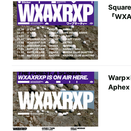
Squa
『WXA
Warp
Aphex