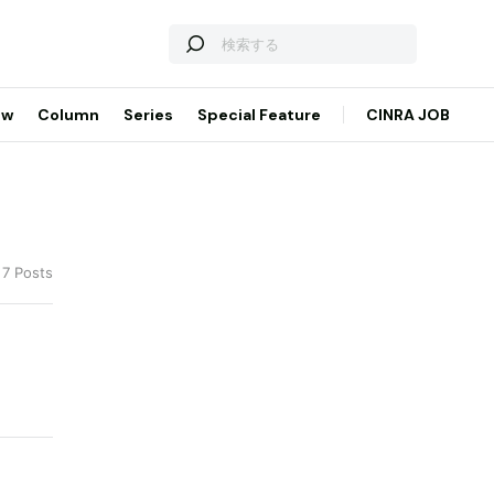
ew
Column
Series
Special Feature
CINRA JOB
 7 Posts