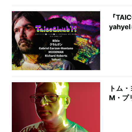
『TAI
yahy
トム・
M・プ