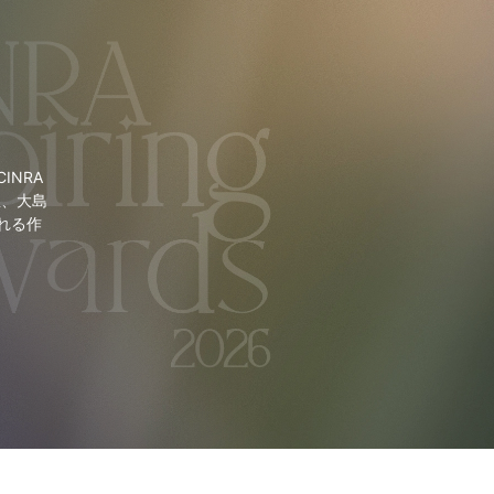
NRA
里、大島
れる作