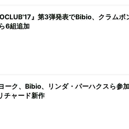
COCLUB'17』第3弾発表でBibio、クラム
elら6組追加
ヨーク、Bibio、リンダ・パーハクスら参
リチャード新作