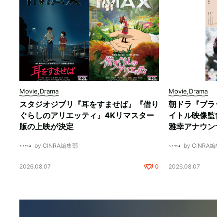
Movie,Drama
Movie,Drama
スタジオジブリ『耳をすませば』『借り
朝ドラ『ブラ
ぐらしのアリエッティ』4Kリマスター
イトル映像監
版の上映が決定
雅幸アナウン
by CINRA編集部
by CINRA
2026.08.07
0
2026.08.07