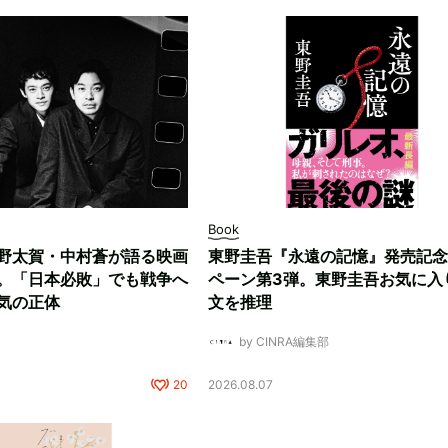
Book
野太賀・中村蒼が語る映画
東野圭吾『永遠の記憶』発売記念
。「日本必敗」でも戦争へ
ペーン第3弾。東野圭吾お気に入
気の正体
文を推理
by CINRA編集部
20
2026.08.07