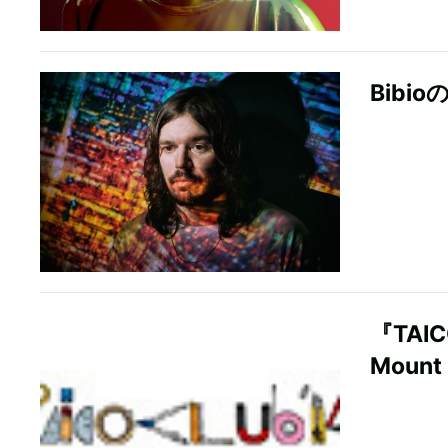
Bibi
『TAI
Mount