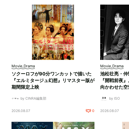
Movie,Drama
Movie,Drama
ソクーロフが90分ワンカットで描いた
池松壮亮・仲
『エルミタージュ幻想』リマスター版が
『開戦前夜』
期間限定上映
向かわせた空
by CINRA編集部
by ISO
2026.08.07
0
2026.08.07