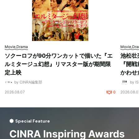
Movie,Drama
Movie,Dr
ソクーロフが90分ワンカットで描いた『エ
池松壮
ルミタージュ幻想』リマスター版が期間限
『開戦
定上映
かわせ
by CINRA編集部
by I
2026.08.07
0
2026.08.0
Special Feature
CINRA Inspiring Awards