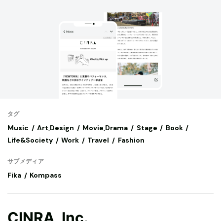
タグ
Music
Art,Design
Movie,Drama
Stage
Book
Life&Society
Work
Travel
Fashion
サブメディア
Fika
Kompass
CINRA, Inc.