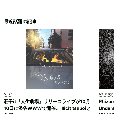
最近話題の記事
Music
Art,Design
荘子it『人生劇場』リリースライブが10月
Rhizo
10日に渋谷WWWで開催。illicit tsuboiと
Unde