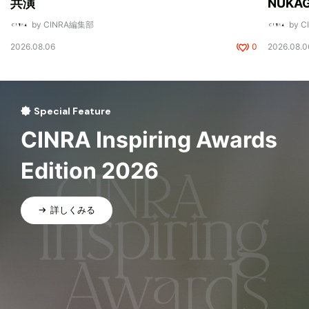
共演
NUK
by CINRA編集部
by 
2026.08.06
0
2026.08.0
Special Feature
CINRA Inspiring Awards
Edition 2026
詳しくみる