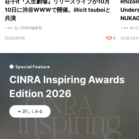
荘子it『人生劇場』リリースライブが10月
Rhizo
10日に渋谷WWWで開催。illicit tsuboiと
Unde
共演
NUK
by CINRA編集部
by 
2026.08.06
0
2026.08.0
Special Feature
CINRA Inspiring Awards
Edition 2026
詳しくみる