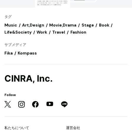
タグ
Music
Art,Design
Movie,Drama
Stage
Book
Life&Society
Work
Travel
Fashion
サブメディア
Fika
Kompass
CINRA, Inc.
Follow
私たちについて
運営会社