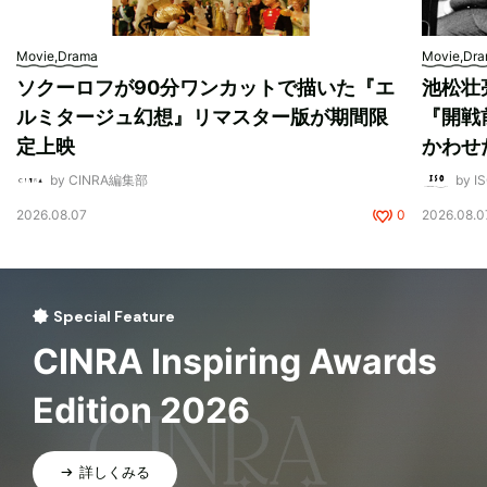
Movie,Drama
Movie,Dr
ソクーロフが90分ワンカットで描いた『エ
池松壮
ルミタージュ幻想』リマスター版が期間限
『開戦
定上映
かわせ
by CINRA編集部
by I
2026.08.07
0
2026.08.0
Special Feature
CINRA Inspiring Awards
Edition 2026
詳しくみる