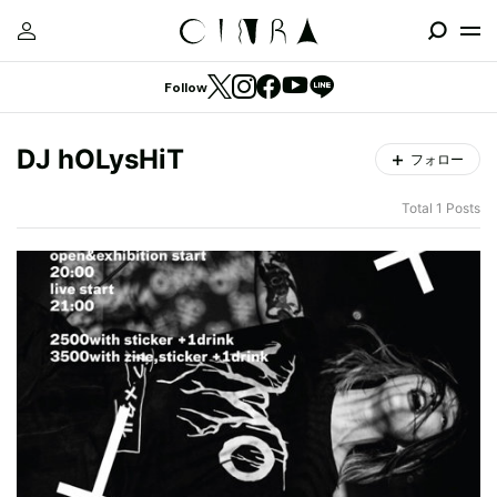
Follow
DJ hOLysHiT
フォロー
Total 1 Posts