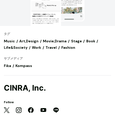
タグ
Music
Art,Design
Movie,Drama
Stage
Book
Life&Society
Work
Travel
Fashion
サブメディア
Fika
Kompass
CINRA, Inc.
Follow