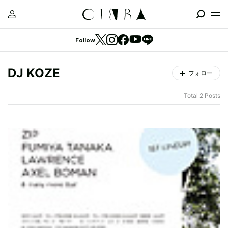
Follow
DJ KOZE
フォロー
Total 2 Posts