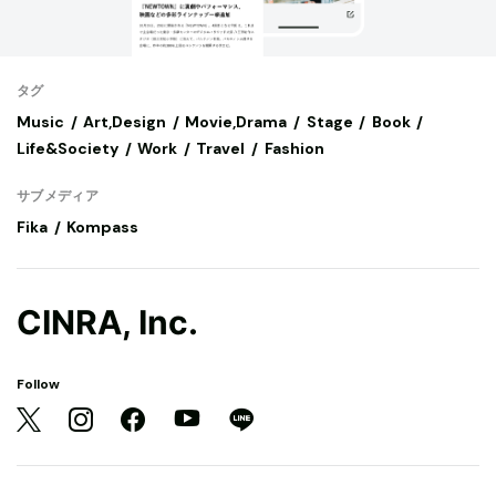
タグ
Music
Art,Design
Movie,Drama
Stage
Book
Life&Society
Work
Travel
Fashion
サブメディア
Fika
Kompass
CINRA, Inc.
Follow