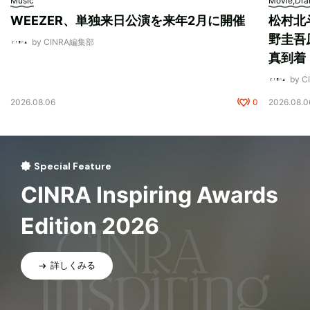
Music
Movie,Dr
WEEZER、単独来日公演を来年2月に開催
松村北
野圭吾
by CINRA編集部
真到着
by 
2026.08.06
0
2026.08.0
Special Feature
CINRA Inspiring Awards
Edition 2026
詳しくみる