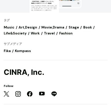
タグ
Music
Art,Design
Movie,Drama
Stage
Book
Life&Society
Work
Travel
Fashion
サブメディア
Fika
Kompass
CINRA, Inc.
Follow