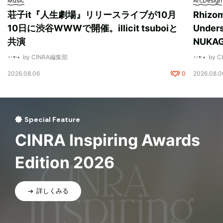
Music
Art,Design
荘子it『人生劇場』リリースライブが10月
Rhizo
10日に渋谷WWWで開催。illicit tsuboiと
Unde
共演
NUK
by CINRA編集部
by 
2026.08.06
0
2026.08.0
Special Feature
CINRA Inspiring Awards
Edition 2026
詳しくみる