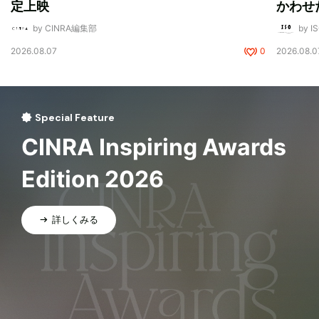
定上映
かわせ
by CINRA編集部
by I
2026.08.07
0
2026.08.0
Special Feature
CINRA Inspiring Awards
Edition 2026
詳しくみる