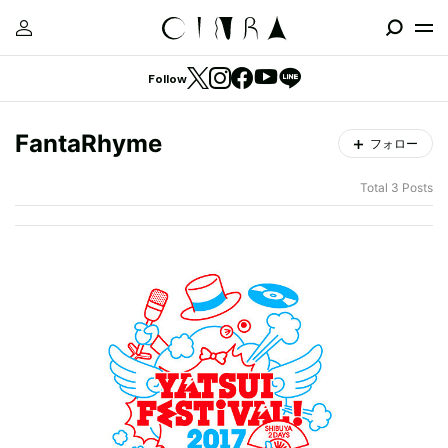
Follow
FantaRhyme
フォロー
Total 3 Posts