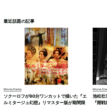
最近話題の記事
Movie,Drama
Movie,Dr
ソクーロフが90分ワンカットで描いた『エ
池松壮
ルミタージュ幻想』リマスター版が期間限
『開戦