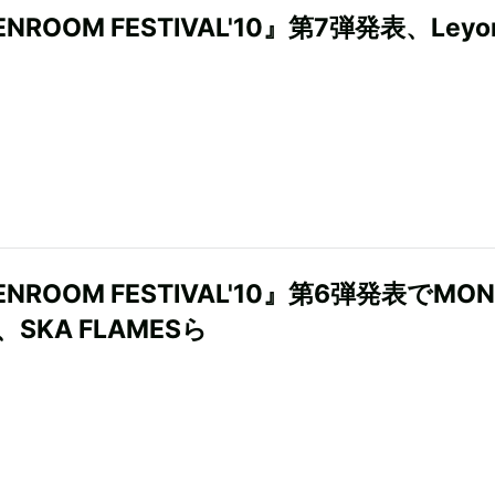
ENROOM FESTIVAL'10』第7弾発表、Leyo
ENROOM FESTIVAL'10』第6弾発表でMON
K、SKA FLAMESら