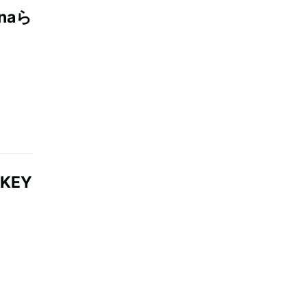
naら
KEY