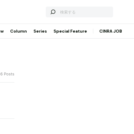
ew
Column
Series
Special Feature
CINRA JOB
 6 Posts