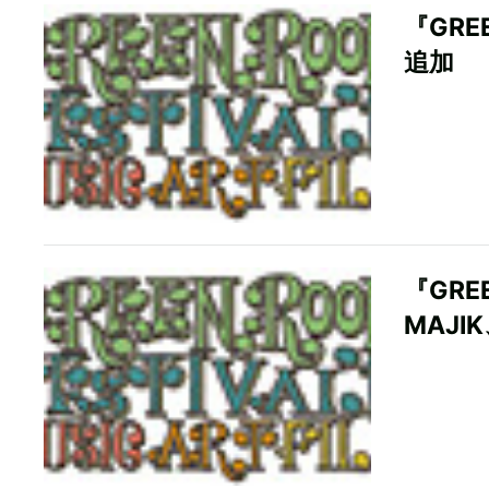
『GRE
追加
『GRE
MAJI