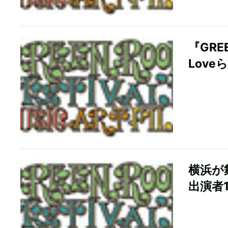
『GRE
Lov
横浜が舞
出演者