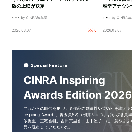
版の上映が決定
雅幸アナウン
by CINRA編集部
by CINRA
2026.08.07
0
2026.08.07
Special Feature
CINRA Inspiring
Awards Edition 2026
これからの時代を形づくる作品の創造性や芸術性を讃えるCI
Inspiring Awards。審査員6名（朝井リョウ、おかざき真
依提亜、三宅香帆、吉田恵里香、山中遥子）に、意欲あふ
品を選出していただいた。