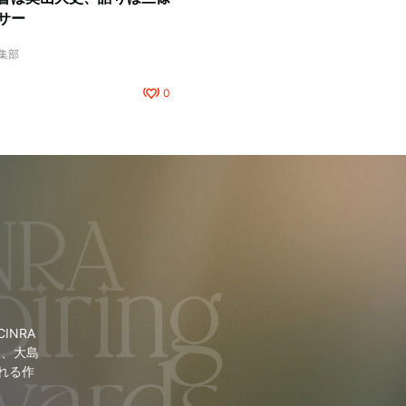
サー
編集部
0
NRA
里、大島
れる作