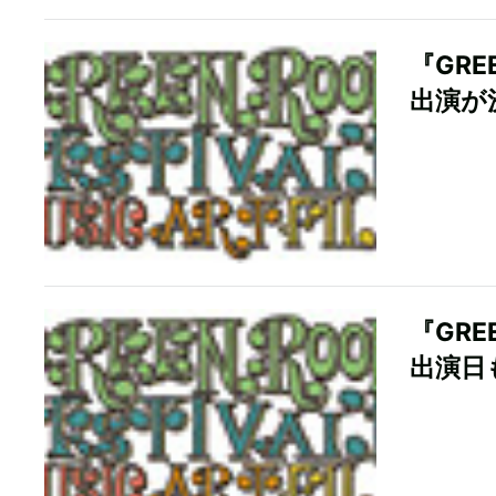
『GRE
出演が
『GRE
出演日