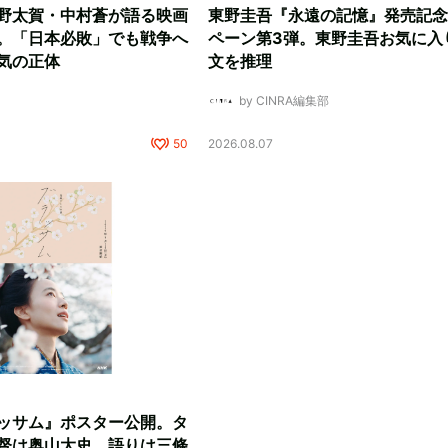
野太賀・中村蒼が語る映画
東野圭吾『永遠の記憶』発売記念
。「日本必敗」でも戦争へ
ペーン第3弾。東野圭吾お気に入
気の正体
文を推理
by CINRA編集部
50
2026.08.07
ッサム』ポスター公開。タ
督は奥山大史、語りは三條