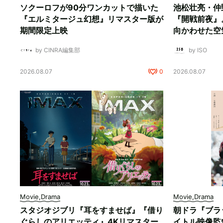
ソクーロフが90分ワンカットで描いた
池松壮亮・仲
『エルミタージュ幻想』リマスター版が
『開戦前夜』
期間限定上映
向かわせた空
by CINRA編集部
by ISO
2026.08.07
0
2026.08.07
Movie,Drama
Movie,Drama
スタジオジブリ『耳をすませば』『借り
朝ドラ『ブラ
ぐらしのアリエッティ』4Kリマスター
イトル映像監