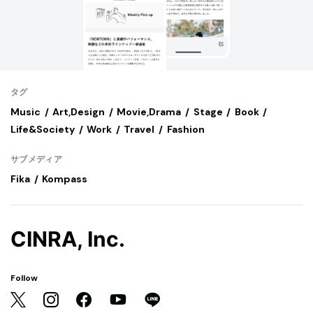
タグ
Music
Art,Design
Movie,Drama
Stage
Book
Life&Society
Work
Travel
Fashion
サブメディア
Fika
Kompass
CINRA, Inc.
Follow