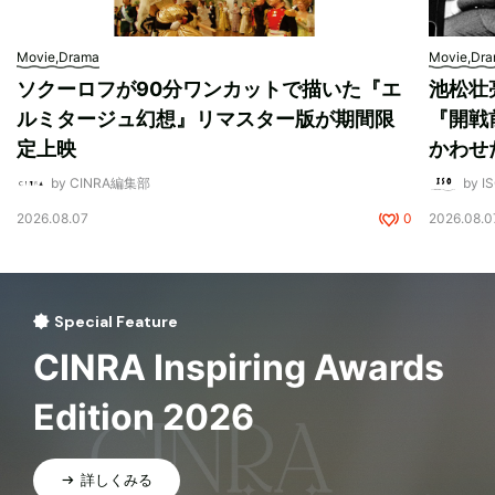
Movie,Drama
Movie,Dr
ソクーロフが90分ワンカットで描いた『エ
池松壮
ルミタージュ幻想』リマスター版が期間限
『開戦
定上映
かわせ
by CINRA編集部
by I
2026.08.07
0
2026.08.0
Special Feature
CINRA Inspiring Awards
Edition 2026
詳しくみる