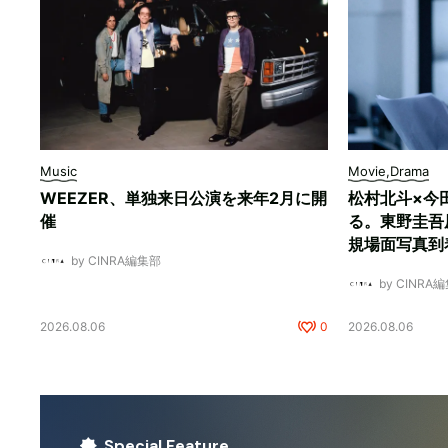
Music
Movie,Drama
WEEZER、単独来日公演を来年2月に開
松村北斗×今
催
る。東野圭吾
規場面写真到
by CINRA編集部
by CINRA
2026.08.06
0
2026.08.06
Special Feature