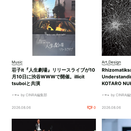
Music
Art,Design
荘子it『人生劇場』リリースライブが10
Rhizomati
月10日に渋谷WWWで開催。illicit
Understan
tsuboiと共演
KOTARO 
by CINRA編集部
by CINRA
2026.08.06
0
2026.08.06