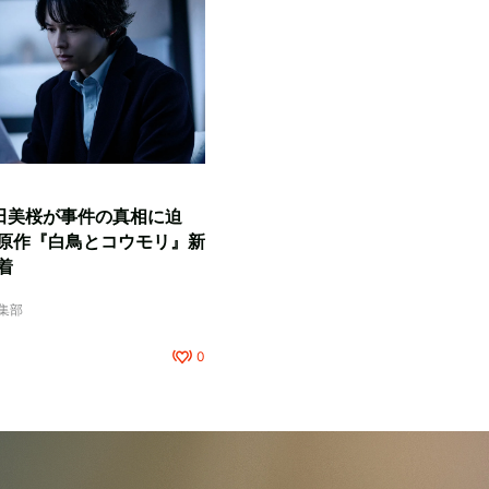
田美桜が事件の真相に迫
原作『白鳥とコウモリ』新
着
編集部
0