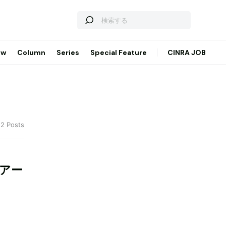
ew
Column
Series
Special Feature
CINRA JOB
 2 Posts
をアー