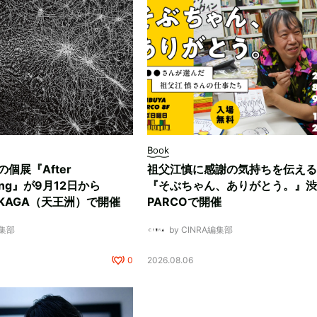
Book
ksの個展『After
祖父江慎に感謝の気持ちを伝える
ding』が9月12日から
『そぶちゃん、ありがとう。』渋
NUKAGA（天王洲）で開催
PARCOで開催
編集部
by CINRA編集部
0
2026.08.06