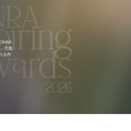
NRA
里、大島
れる作