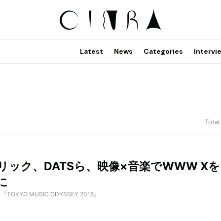
Latest
News
Categories
Intervi
Total
リック、DATSら、映像×音楽でWWW X
に
by 『TOKYO MUSIC ODYSSEY 2018』