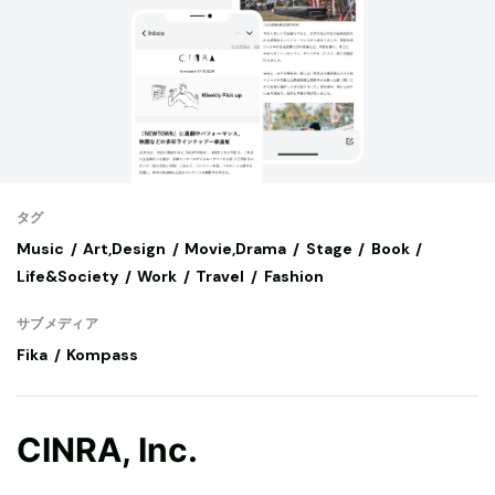
タグ
Music
Art,Design
Movie,Drama
Stage
Book
Life&Society
Work
Travel
Fashion
サブメディア
Fika
Kompass
CINRA, Inc.